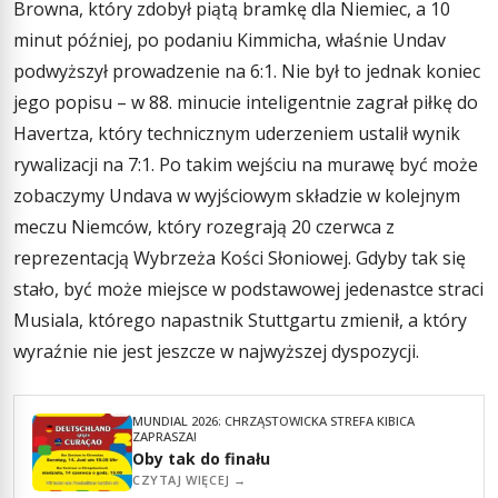
Browna, który zdobył piątą bramkę dla Niemiec, a 10
minut później, po podaniu Kimmicha, właśnie Undav
podwyższył prowadzenie na 6:1. Nie był to jednak koniec
jego popisu – w 88. minucie inteligentnie zagrał piłkę do
Havertza, który technicznym uderzeniem ustalił wynik
rywalizacji na 7:1. Po takim wejściu na murawę być może
zobaczymy Undava w wyjściowym składzie w kolejnym
meczu Niemców, który rozegrają 20 czerwca z
reprezentacją Wybrzeża Kości Słoniowej. Gdyby tak się
stało, być może miejsce w podstawowej jedenastce straci
Musiala, którego napastnik Stuttgartu zmienił, a który
wyraźnie nie jest jeszcze w najwyższej dyspozycji.
MUNDIAL 2026: CHRZĄSTOWICKA STREFA KIBICA
ZAPRASZA!
Oby tak do finału
CZYTAJ WIĘCEJ →