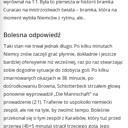
wyrównał na 1:1. Była to pierwsza w historii bramka
Curacao na mistrzostwach świata – bramka, która na
moment wybiła Niemców z rytmu, ale…
Bolesna odpowiedź
Taki stan nie trwał jednak długo. Po kilku minutach
Niemcy znów zaczęli grać płynnie, dokładnie i jeszcze
bardziej ofensywnie niż wcześniej, raz po raz stwarzając
sobie dogodne sytuacje do zdobycia goli. Po kilku
zmarnowanych okazjach w 38. minucie, po
dośrodkowaniu Browna, Schlotterbeck strzałem głową
ponownie wyprowadził „Die Mannschaft” na
prowadzenie (2:1). Trafienie to uspokoiło niemiecki
zespół, ale nie na tyle, by zwolnić tempo. Boleśnie
przekonał się o tym zespół z Karaibów, który tuż przed
przerwą (45+5 minuta) stracił trzeciego gola. Jego