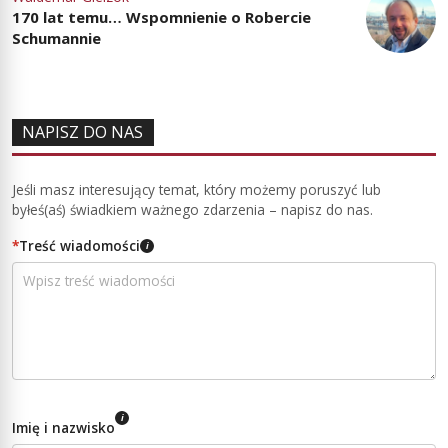
170 lat temu… Wspomnienie o Robercie
Schumannie
NAPISZ DO NAS
Jeśli masz interesujący temat, który możemy poruszyć lub
byłeś(aś) świadkiem ważnego zdarzenia – napisz do nas.
*
Treść wiadomości
i
i
Imię i nazwisko