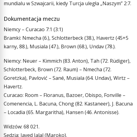
mundialu w Szwajcarii, kiedy Turcja uległa „Naszym” 2:7.
Dokumentacja meczu
Niemcy – Curacao 7:1 (3:1)
Bramki: Nmecha (6.), Schlotterbeck (38.), Havertz (45+5
karny, 88.), Musiala (47.), Brown (68.), Undav (78.).
Niemcy: Neuer – Kimmich (83. Anton), Tah (72. Rüdiger),
Schlotterbeck, Brown (72. Raum) – Nmecha (72.
Goretzka), Pavlović – Sané, Musiala (64. Undav), Wirtz –
Havertz.
Curacao: Room – Floranus, Bazoer, Obispo, Fonville –
Comenencia, L. Bacuna, Chong (82. Kastaneer), J. Bacuna
– Locadia (65. Margaritha), Hansen (46. Antonisse).
Widzów: 68 021.
Sędzia: Jayed Jalal (Maroko).