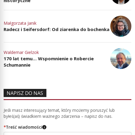
historyczne
Małgorzata Janik
Radecz i Seifersdorf: Od ziarenka do bochenka
Waldemar Gielzok
170 lat temu… Wspomnienie o Robercie
Schumannie
NAPISZ DO NAS
Jeśli masz interesujący temat, który możemy poruszyć lub
byłeś(aś) świadkiem ważnego zdarzenia – napisz do nas.
*
Treść wiadomości
i