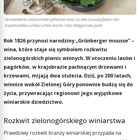
Fermentierte Lebensmittel gehörten einst zu den Grundpfeilern der
traditionellen schlesi-schen Küche. Foto Małgorzata Janik
Rok 1826 przynosi narodziny „Grünberger mousse” –
wina, które staje się symbolem rozkwitu
zielonogórskich piwnic winnych. W otoczeniu lasów i
pagórków, w krajobrazie pachnącym drzewami i
krzewami, mijają dwa stulecia. Dziś, po 200 latach,
winnice wokół Zielonej Góry ponownie budzą się do
życia, przywracając regionowi jego wyjątkowe
winiarskie dziedzictwo.
Rozkwit zielonogórskiego winiarstwa
Prawdziwy rozkwit branży winiarskiej przypada na