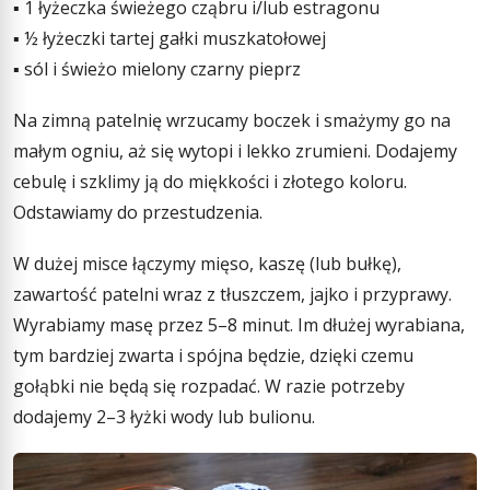
▪ 1 łyżeczka świeżego cząbru i/lub estragonu
▪ ½ łyżeczki tartej gałki muszkatołowej
▪ sól i świeżo mielony czarny pieprz
Na zimną patelnię wrzucamy boczek i smażymy go na
małym ogniu, aż się wytopi i lekko zrumieni. Dodajemy
cebulę i szklimy ją do miękkości i złotego koloru.
Odstawiamy do przestudzenia.
W dużej misce łączymy mięso, kaszę (lub bułkę),
zawartość patelni wraz z tłuszczem, jajko i przyprawy.
Wyrabiamy masę przez 5–8 minut. Im dłużej wyrabiana,
tym bardziej zwarta i spójna będzie, dzięki czemu
gołąbki nie będą się rozpadać. W razie potrzeby
dodajemy 2–3 łyżki wody lub bulionu.