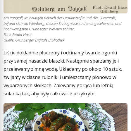
Am Patzgall, im heutigen Bereich der Ursulastraße und des Luisentals,
befand sich ein Weinberg, dessen Erzeugnisse zu den angesehensten und
hochwertigsten Grünberger Wei-nen zählten.
Foto: Ewald Hase
Quelle: Grünberger Digitale Bibliothek
Liście dokładnie płuczemy i odcinamy twarde ogonki
przy samej nasadzie blaszki. Następnie sparzamy je i
przelewamy zimną wodą. Układamy po około 10 sztuk,
zwijamy w ciasne ruloniki i umieszczamy pionowo w
wyparzonych słoikach. Zalewamy gorącą lub letnią
solanką tak, aby były całkowicie przykryte.