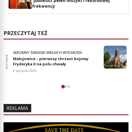
Jubileusz pełen muzyki i rekordowej
frekwencji
PRZECZYTAJ TEŻ
SKROMNY ŚWIADEK WIELKICH WYDARZEŃ
HISTORIA
HISTO
Małujowice – pierwszy chrzest bojowy
Fryderyka II na polu chwały
9 sierpnia 2026
REKLAMA