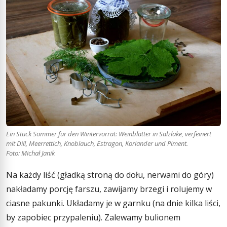
Ein Stück Sommer für den Wintervorrat: Weinblätter in Salzlake, verfeinert
mit Dill, Meerrettich, Knoblauch, Estragon, Koriander und Piment.
Foto: Michał Janik
Na każdy liść (gładką stroną do dołu, nerwami do góry)
nakładamy porcję farszu, zawijamy brzegi i rolujemy w
ciasne pakunki. Układamy je w garnku (na dnie kilka liści,
by zapobiec przypaleniu). Zalewamy bulionem