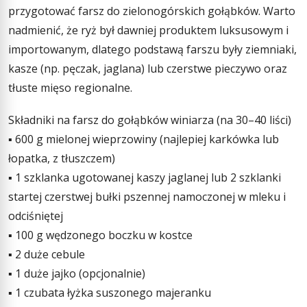
przygotować farsz do zielonogórskich gołąbków. Warto
nadmienić, że ryż był dawniej produktem luksusowym i
importowanym, dlatego podstawą farszu były ziemniaki,
kasze (np. pęczak, jaglana) lub czerstwe pieczywo oraz
tłuste mięso regionalne.
Składniki na farsz do gołąbków winiarza (na 30–40 liści)
▪ 600 g mielonej wieprzowiny (najlepiej karkówka lub
łopatka, z tłuszczem)
▪ 1 szklanka ugotowanej kaszy jaglanej lub 2 szklanki
startej czerstwej bułki pszennej namoczonej w mleku i
odciśniętej
▪ 100 g wędzonego boczku w kostce
▪ 2 duże cebule
▪ 1 duże jajko (opcjonalnie)
▪ 1 czubata łyżka suszonego majeranku