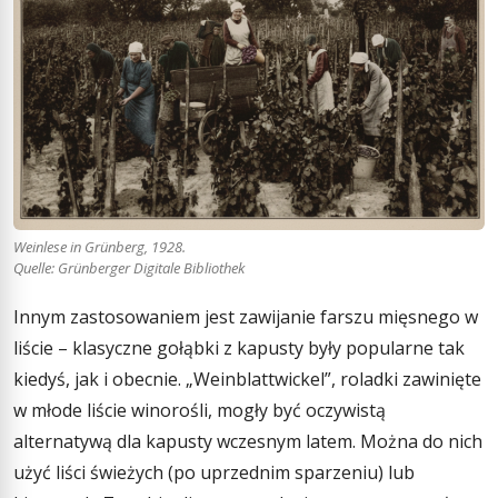
Weinlese in Grünberg, 1928.
Quelle: Grünberger Digitale Bibliothek
Innym zastosowaniem jest zawijanie farszu mięsnego w
liście – klasyczne gołąbki z kapusty były popularne tak
kiedyś, jak i obecnie. „Weinblattwickel”, roladki zawinięte
w młode liście winorośli, mogły być oczywistą
alternatywą dla kapusty wczesnym latem. Można do nich
użyć liści świeżych (po uprzednim sparzeniu) lub