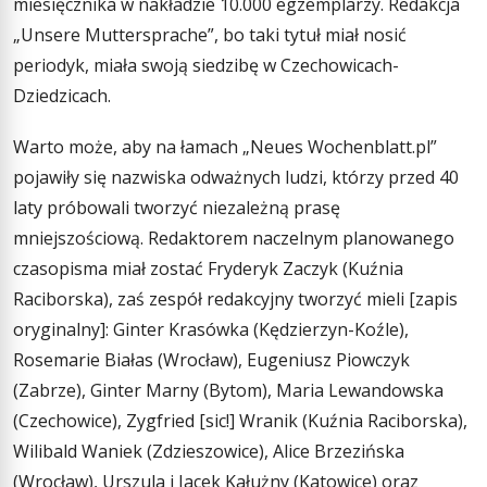
miesięcznika w nakładzie 10.000 egzemplarzy. Redakcja
„Unsere Muttersprache”, bo taki tytuł miał nosić
periodyk, miała swoją siedzibę w Czechowicach-
Dziedzicach.
Warto może, aby na łamach „Neues Wochenblatt.pl”
pojawiły się nazwiska odważnych ludzi, którzy przed 40
laty próbowali tworzyć niezależną prasę
mniejszościową. Redaktorem naczelnym planowanego
czasopisma miał zostać Fryderyk Zaczyk (Kuźnia
Raciborska), zaś zespół redakcyjny tworzyć mieli [zapis
oryginalny]: Ginter Krasówka (Kędzierzyn-Koźle),
Rosemarie Białas (Wrocław), Eugeniusz Piowczyk
(Zabrze), Ginter Marny (Bytom), Maria Lewandowska
(Czechowice), Zygfried [sic!] Wranik (Kuźnia Raciborska),
Wilibald Waniek (Zdzieszowice), Alice Brzezińska
(Wrocław), Urszula i Jacek Kałużny (Katowice) oraz