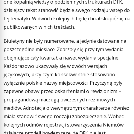
one kopalnią wiedzy o podziemnych strukturach DFK,
dzisiejszy tekst stanowić będzie swego rodzaju wstęp do
tej tematyki. W dwóch kolejnych będę chciał skupić się na
publikowanych w nich treściach.
Biuletyny nie były numerowane, a jedynie datowane na
poszczególne miesiące. Zdarzały się przy tym wydania
obejmujące cały kwartał, a nawet wydania specjalne.
Każdorazowo ukazywały się w dwóch wersjach
językowych, przy czym konsekwentnie stosowano
wyłącznie polskie nazwy miejscowości. Przyczyną były
zapewne obawy przed oskarżeniami o rewizjonizm –
propagandową maczugą ówczesnych reżimowych
mediów. Adnotacja o wewnętrznym charakterze również
miała stanowić swego rodzaju zabezpieczenie. Wobec
kolejnych odmów rejestracji stowarzyszenia Niemców
działacze przyjęli bowiem tezę, że DFK nie jest