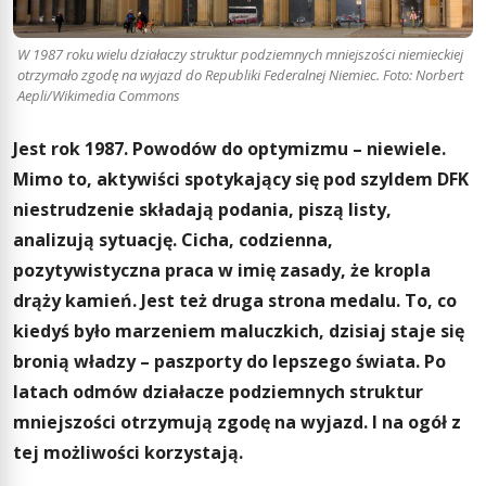
W 1987 roku wielu działaczy struktur podziemnych mniejszości niemieckiej
otrzymało zgodę na wyjazd do Republiki Federalnej Niemiec. Foto: Norbert
Aepli/Wikimedia Commons
Jest rok 1987. Powodów do optymizmu – niewiele.
Mimo to, aktywiści spotykający się pod szyldem DFK
niestrudzenie składają podania, piszą listy,
analizują sytuację. Cicha, codzienna,
pozytywistyczna praca w imię zasady, że kropla
drąży kamień. Jest też druga strona medalu. To, co
kiedyś było marzeniem maluczkich, dzisiaj staje się
bronią władzy – paszporty do lepszego świata. Po
latach odmów działacze podziemnych struktur
mniejszości otrzymują zgodę na wyjazd. I na ogół z
tej możliwości korzystają.