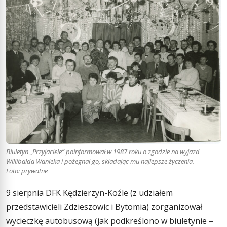
Biuletyn „Przyjaciele” poinformował w 1987 roku o zgodzie na wyjazd
Willibalda Wanieka i pożegnał go, składając mu najlepsze życzenia.
Foto: prywatne
9 sierpnia DFK Kędzierzyn-Koźle (z udziałem
przedstawicieli Zdzieszowic i Bytomia) zorganizował
wycieczkę autobusową (jak podkreślono w biuletynie –