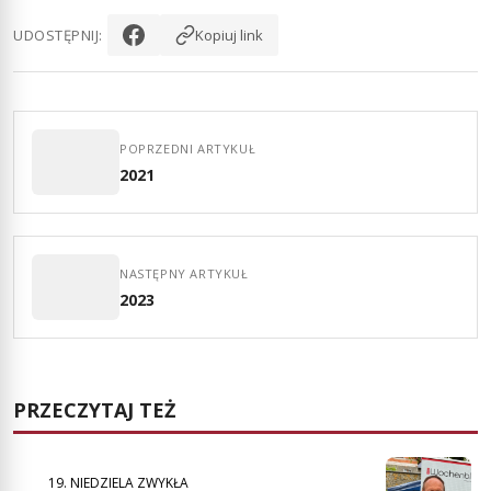
UDOSTĘPNIJ:
Kopiuj link
POPRZEDNI ARTYKUŁ
2021
NASTĘPNY ARTYKUŁ
2023
PRZECZYTAJ TEŻ
19. NIEDZIELA ZWYKŁA