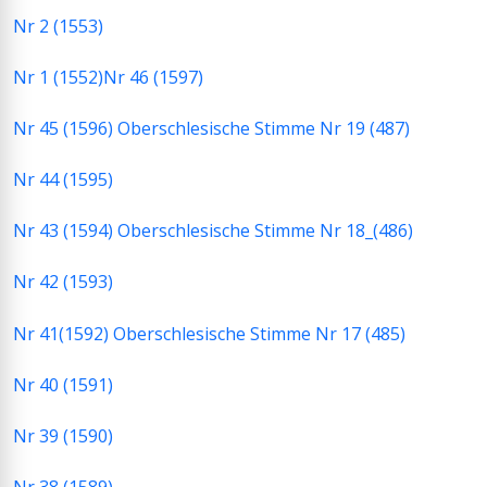
Nr 2 (1553)
Nr 1 (1552)
Nr 46 (1597)
Nr 45 (1596)
Oberschlesische Stimme Nr 19 (487)
Nr 44 (1595)
Nr 43 (1594)
Oberschlesische Stimme Nr 18_(486)
Nr 42 (1593)
Nr 41(1592)
Oberschlesische Stimme Nr 17 (485)
Nr 40 (1591)
Nr 39 (1590)