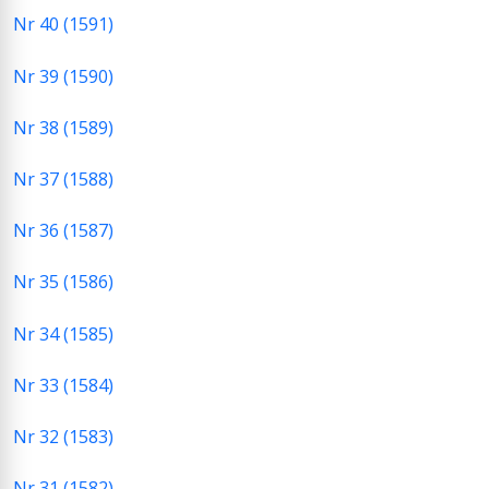
Nr 40 (1591)
Nr 39 (1590)
Nr 38 (1589)
Nr 37 (1588)
Nr 36 (1587)
Nr 35 (1586)
Nr 34 (1585)
Nr 33 (1584)
Nr 32 (1583)
Nr 31 (1582)