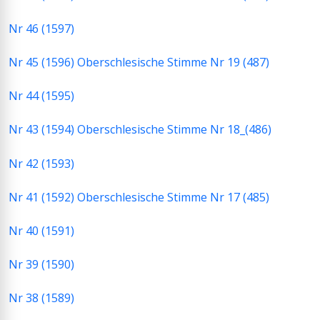
Nr 46 (1597)
Nr 45 (1596)
Oberschlesische Stimme Nr 19 (487)
Nr 44 (1595)
Nr 43 (1594)
Oberschlesische Stimme Nr 18_(486)
Nr 42 (1593)
Nr 41 (1592)
Oberschlesische Stimme Nr 17 (485)
Nr 40 (1591)
Nr 39 (1590)
Nr 38 (1589)