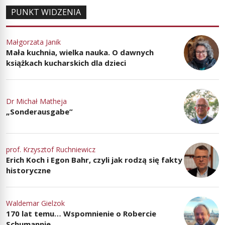
PUNKT WIDZENIA
Małgorzata Janik
Mała kuchnia, wielka nauka. O dawnych
książkach kucharskich dla dzieci
Dr Michał Matheja
„Sonderausgabe”
prof. Krzysztof Ruchniewicz
Erich Koch i Egon Bahr, czyli jak rodzą się fakty
historyczne
Waldemar Gielzok
170 lat temu… Wspomnienie o Robercie
Schumannie