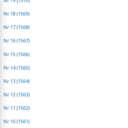
Nr 19 (1570)
Nr 18 (1569)
Nr 17 (1568)
Nr 16 (1567)
Nr 15 (1566)
Nr 14 (1565)
Nr 13 (1564)
Nr 12 (1563)
Nr 11 (1562)
Nr 10 (1561)