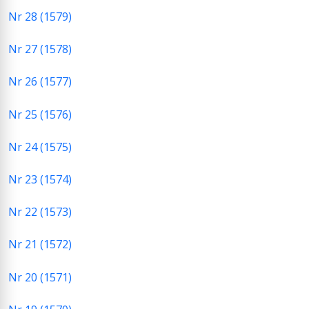
Nr 28 (1579)
Nr 27 (1578)
Nr 26 (1577)
Nr 25 (1576)
Nr 24 (1575)
Nr 23 (1574)
Nr 22 (1573)
Nr 21 (1572)
Nr 20 (1571)