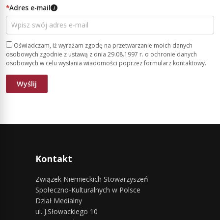
*
Adres e-mail
i
Oświadczam, iż wyrażam zgodę na przetwarzanie moich danych
osobowych zgodnie z ustawą z dnia 29.08.1997 r. o ochronie danych
osobowych w celu wysłania wiadomości poprzez formularz kontaktowy.
Kontakt
Związek Niemieckich Stowarzyszeń
Społeczno-Kulturalnych w Polsce
Dział Medialny
ul. J.Słowackiego 10