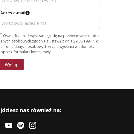
*
Adres e-mail
i
Oświadczam, iż wyrażam zgodę na przetwarzanie moich
anych osobowych zgodnie z ustawą z dnia 29.08.1997 r. o
ochronie danych osobowych w celu wysłania wiadomości
poprzez formularz kontaktowy.
jdziesz nas również na: