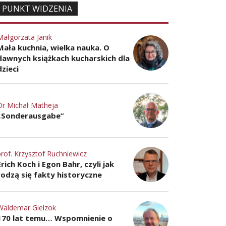
PUNKT WIDZENIA
Małgorzata Janik
Mała kuchnia, wielka nauka. O
dawnych książkach kucharskich dla
dzieci
Dr Michał Matheja
„Sonderausgabe”
prof. Krzysztof Ruchniewicz
Erich Koch i Egon Bahr, czyli jak
rodzą się fakty historyczne
DOMY, KTÓRE
Waldemar Gielzok
JUGENDP
E
OPOWIADAJĄ
W KRZYŻ
170 lat temu… Wspomnienie o
SKI
HISTORIĘ
DOLINIE