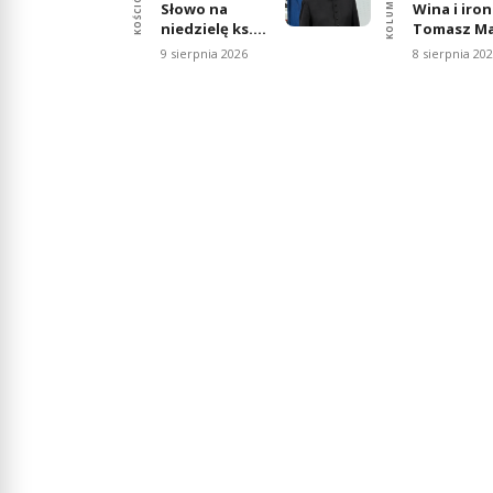
KOLUMNE
KOŚCIÓŁ
Słowo na
Wina i iron
niedzielę ks.
Tomasz M
dr hab. Petera
9 sierpnia 2026
8 sierpnia 20
Tarlinskiego