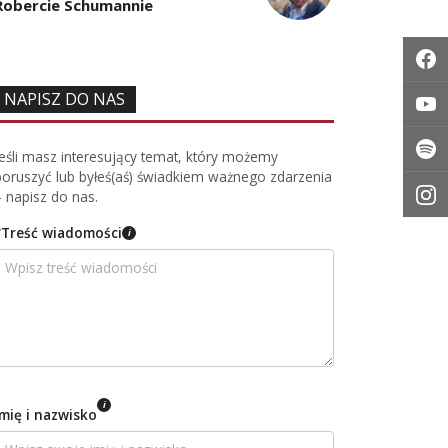
HISTORIA
KULTURA
REGIONU
Robercie Schumannie
hnia,
Młodzi
Od podróży
uka.
potrzeb
między
ch
026
takich
7 sierpnia
Śląskiem a
h
7 sierpnia 2026
spotka
Dolną
ich
Saksonią do
NAPISZ DO NAS
odkrycia
dziedzictwa
Łużyc
Jeśli masz interesujący temat, który możemy
poruszyć lub byłeś(aś) świadkiem ważnego zdarzenia
– napisz do nas.
*
Treść wiadomości
i
i
Imię i nazwisko