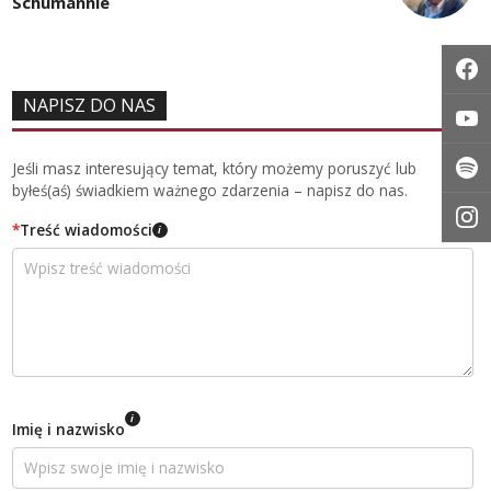
Schumannie
NAPISZ DO NAS
Jeśli masz interesujący temat, który możemy poruszyć lub
byłeś(aś) świadkiem ważnego zdarzenia – napisz do nas.
*
Treść wiadomości
i
i
Imię i nazwisko