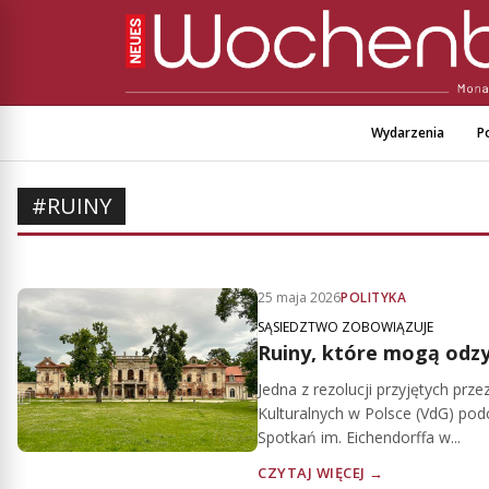
Wydarzenia
Po
#RUINY
25 maja 2026
POLITYKA
SĄSIEDZTWO ZOBOWIĄZUJE
Ruiny, które mogą odzy
Jedna z rezolucji przyjętych pr
Kulturalnych w Polsce (VdG) po
Spotkań im. Eichendorffa w...
CZYTAJ WIĘCEJ →