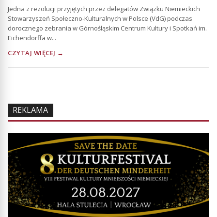
Jedna z rezolucji przyjętych przez delegatów Związku Niemieckich
Stowarzyszeń Społeczno-Kulturalnych w Polsce (VdG) podczas
dorocznego zebrania w Górnośląskim Centrum Kultury i Spotkań im.
Eichendorffa w...
CZYTAJ WIĘCEJ →
REKLAMA