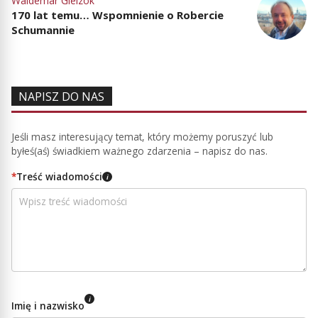
Waldemar Gielzok
170 lat temu… Wspomnienie o Robercie
Schumannie
NAPISZ DO NAS
Jeśli masz interesujący temat, który możemy poruszyć lub
byłeś(aś) świadkiem ważnego zdarzenia – napisz do nas.
*
Treść wiadomości
i
i
Imię i nazwisko