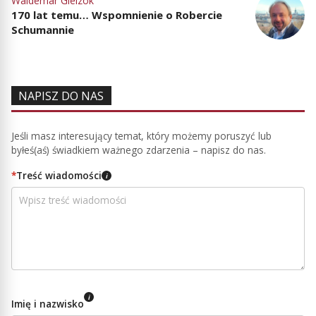
Waldemar Gielzok
170 lat temu… Wspomnienie o Robercie
Schumannie
NAPISZ DO NAS
Jeśli masz interesujący temat, który możemy poruszyć lub
byłeś(aś) świadkiem ważnego zdarzenia – napisz do nas.
*
Treść wiadomości
i
i
Imię i nazwisko