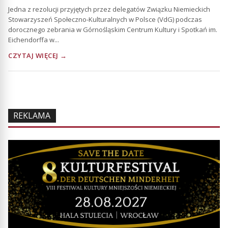
Jedna z rezolucji przyjętych przez delegatów Związku Niemieckich
Stowarzyszeń Społeczno-Kulturalnych w Polsce (VdG) podczas
dorocznego zebrania w Górnośląskim Centrum Kultury i Spotkań im.
Eichendorffa w...
CZYTAJ WIĘCEJ →
REKLAMA