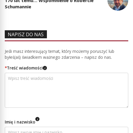
170 lat temu… Wspomnienie o Robercie
Schumannie
NAPISZ DO NAS
Jeśli masz interesujący temat, który możemy poruszyć lub
byłeś(aś) świadkiem ważnego zdarzenia – napisz do nas.
*
Treść wiadomości
i
i
Imię i nazwisko