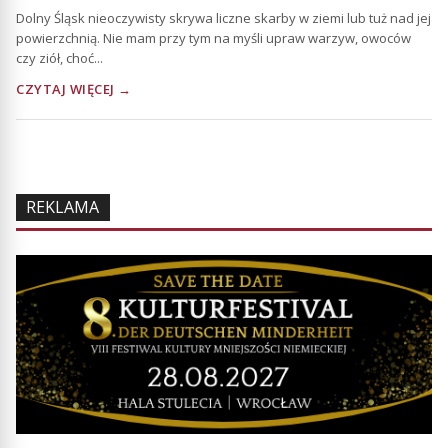
Dolny Śląsk nieoczywisty skrywa liczne skarby w ziemi lub tuż nad jej
powierzchnią. Nie mam przy tym na myśli upraw warzyw, owoców
czy ziół, choć...
CZYTAJ WIĘCEJ →
REKLAMA