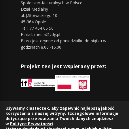
Społeczno-Kulturalnych w Polsce
Dział Medialny
ul. J.Słowackiego 10
45-364 Opole
Tel.: 77 454 65 56
E-mail: media@vdg.pl
Biuro jest czynne od poniedziałku do piątku w
godzinach 8.00 -16.00
Projekt ten jest wspierany przez:
Znajdziesz nas również na:
Używamy ciasteczek, aby zapewnić najlepszą jakość
korzystania z naszej witryny. Szczegółowe informacje
dotyczące przetwarzania Twoich danych znajdziesz
w
Polityce Prywatności
Możesz dowiedzieć się więcej o tym, z jakich plików