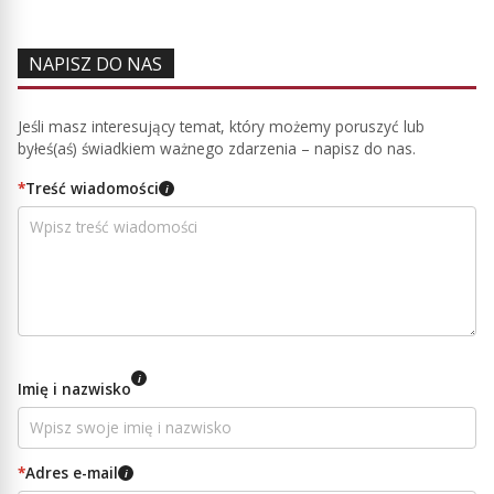
NAPISZ DO NAS
Jeśli masz interesujący temat, który możemy poruszyć lub
byłeś(aś) świadkiem ważnego zdarzenia – napisz do nas.
*
Treść wiadomości
i
i
Imię i nazwisko
*
Adres e-mail
i