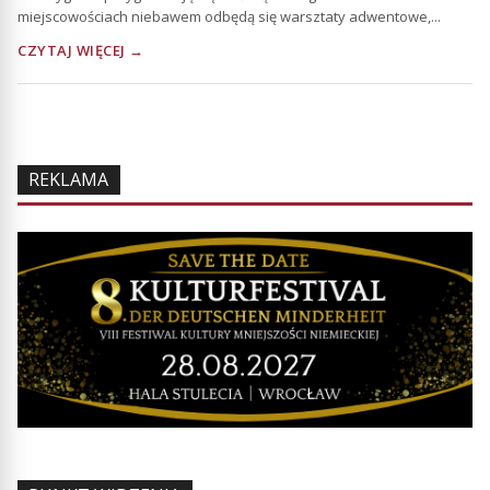
miejscowościach niebawem odbędą się warsztaty adwentowe,...
CZYTAJ WIĘCEJ →
REKLAMA