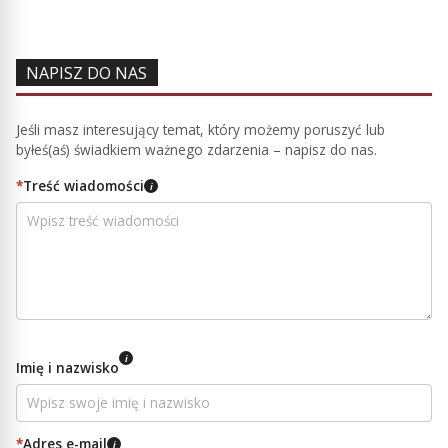
NAPISZ DO NAS
Jeśli masz interesujący temat, który możemy poruszyć lub
byłeś(aś) świadkiem ważnego zdarzenia – napisz do nas.
*
Treść wiadomości
i
i
Imię i nazwisko
*
Adres e-mail
i