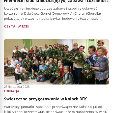
Niemiecki Klub Malucha: Język, zabawa i tożsamość
Uczyć się niemieckiego poprzez zabawę i wspólnie odkrywać
korzenie – w Dąbrówce Górnej (Dombrowka) i Choruli (Chorulla)
pokazują, jak wczesna nauka języka i budowanie tożsamości...
CZYTAJ WIĘCEJ →
25 listopada 2025
EDUKACJA
Świąteczne przygotowania w kołach DFK
Warsztaty, jarmarki i spotkania przedświąteczne Koła DFK już od
kilku tygodni przygotowują się do świąt Bożego Narodzenia. W wielu