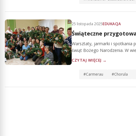
25 listopada 2025
EDUKACJA
Świąteczne przygotowa
Warsztaty, jarmarki i spotkania 
świąt Bożego Narodzenia. W wie
CZYTAJ WIĘCEJ →
#Carmerau
#Chorula