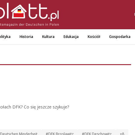
lityka
Historia
Kultura
Edukacja
Kościół
Gospodarka
kołach DFK? Co się jeszcze szykuje?
r Deutschen Minderheit
#DFK Broslawitz
#DFK Deschowitz
+8