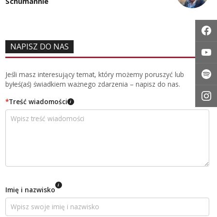
Schumannie
NAPISZ DO NAS
Jeśli masz interesujący temat, który możemy poruszyć lub
byłeś(aś) świadkiem ważnego zdarzenia – napisz do nas.
*
Treść wiadomości
i
i
Imię i nazwisko