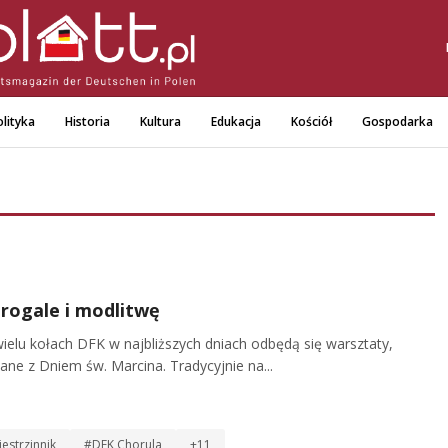
lityka
Historia
Kultura
Edukacja
Kościół
Gospodarka
 rogale i modlitwę
elu kołach DFK w najbliższych dniach odbędą się warsztaty,
ne z Dniem św. Marcina. Tradycyjnie na...
estrzinnik
#DFK Chorula
+11