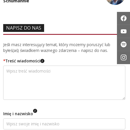
Schumannie
NAPISZ DO NAS
Jeśli masz interesujący temat, który możemy poruszyć lub
byłeś(aś) świadkiem ważnego zdarzenia – napisz do nas.
*
Treść wiadomości
i
i
Imię i nazwisko