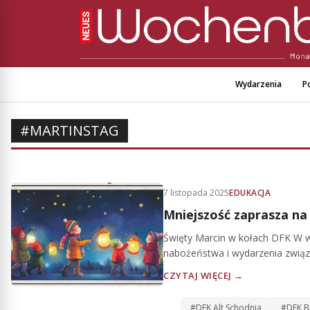
Wydarzenia
Po
#MARTINSTAG
7 listopada 2025
EDUKACJA
Mniejszość zaprasza na
Święty Marcin w kołach DFK W wi
nabożeństwa i wydarzenia związa
CZYTAJ WIĘCEJ →
#DFK Alt Schodnia
#DFK Bi