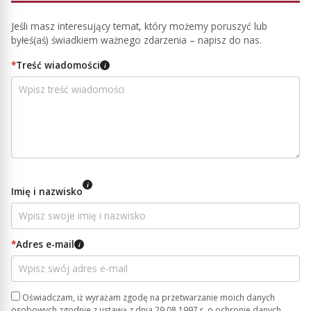
Jeśli masz interesujący temat, który możemy poruszyć lub
byłeś(aś) świadkiem ważnego zdarzenia – napisz do nas.
*
Treść wiadomości
i
i
Imię i nazwisko
*
Adres e-mail
i
Oświadczam, iż wyrażam zgodę na przetwarzanie moich danych
osobowych zgodnie z ustawą z dnia 29.08.1997 r. o ochronie danych