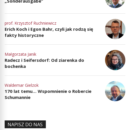
„Sonderausgabe”
prof. Krzysztof Ruchniewicz
Erich Koch i Egon Bahr, czyli jak rodzą się
fakty historyczne
Małgorzata Janik
Radecz i Seifersdorf: Od ziarenka do
bochenka
Waldemar Gielzok
170 lat temu… Wspomnienie o Robercie
Schumannie
NAPISZ DO NAS