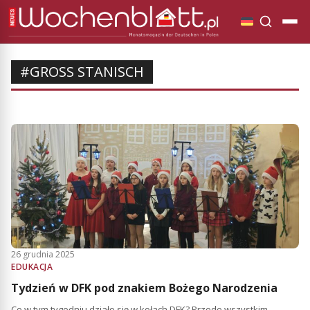
#GROSS STANISCH
26 grudnia 2025
EDUKACJA
Tydzień w DFK pod znakiem Bożego Narodzenia
Co w tym tygodniu działo się w kołach DFK? Przede wszystkim