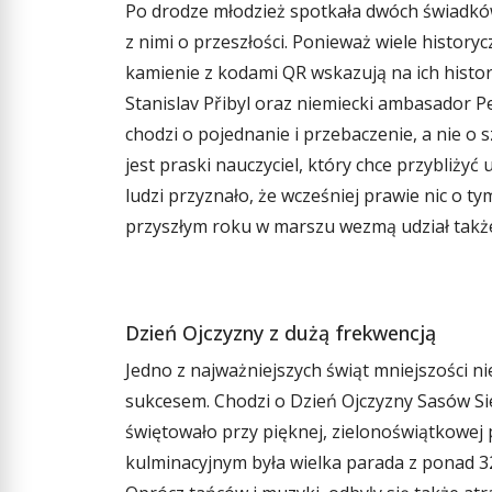
Po drodze młodzież spotkała dwóch świadków 
z nimi o przeszłości. Ponieważ wiele historyc
kamienie z kodami QR wskazują na ich histor
Stanislav Přibyl oraz niemiecki ambasador P
chodzi o pojednanie i przebaczenie, a nie o 
jest praski nauczyciel, który chce przybliży
ludzi przyznało, że wcześniej prawie nic o ty
przyszłym roku w marszu wezmą udział także 
Dzień Ojczyzny z dużą frekwencją
Jedno z najważniejszych świąt mniejszości n
sukcesem. Chodzi o Dzień Ojczyzny Sasów S
świętowało przy pięknej, zielonoświątkowe
kulminacyjnym była wielka parada z ponad 3