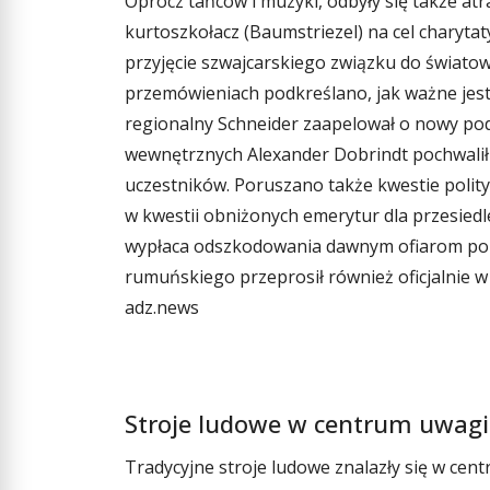
Oprócz tańców i muzyki, odbyły się także atr
kurtoszkołacz (Baumstriezel) na cel charyt
przyjęcie szwajcarskiego związku do światowe
przemówieniach podkreślano, jak ważne jest 
regionalny Schneider zaapelował o nowy podr
wewnętrznych Alexander Dobrindt pochwalił
uczestników. Poruszano także kwestie polity
w kwestii obniżonych emerytur dla przesiedl
wypłaca odszkodowania dawnym ofiarom poli
rumuńskiego przeprosił również oficjalnie w m
adz.news
Stroje ludowe w centrum uwagi
Tradycyjne stroje ludowe znalazły się w cen