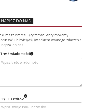
NAPISZ DO NAS
Jeśli masz interesujący temat, który możemy
poruszyć lub byłeś(aś) świadkiem ważnego zdarzenia
– napisz do nas.
*
Treść wiadomości
i
i
Imię i nazwisko