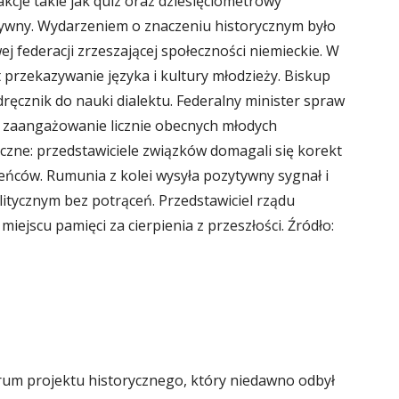
akcje takie jak quiz oraz dziesięciometrowy
atywny. Wydarzeniem o znaczeniu historycznym było
j federacji zrzeszającej społeczności niemieckie. W
przekazywanie języka i kultury młodzieży. Biskup
ęcznik do nauki dialektu. Federalny minister spraw
 zaangażowanie licznie obecnych młodych
czne: przedstawiciele związków domagali się korekt
eńców. Rumunia z kolei wysyła pozytywny sygnał i
tycznym bez potrąceń. Przedstawiciel rządu
iejscu pamięci za cierpienia z przeszłości. Źródło:
trum projektu historycznego, który niedawno odbył