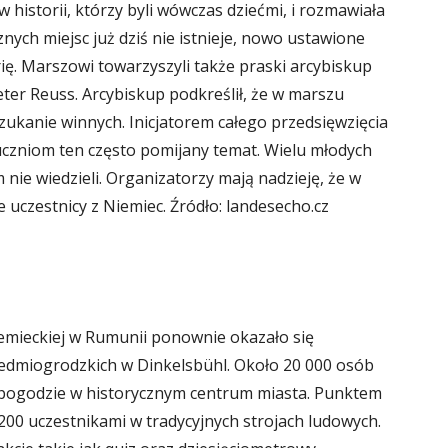
historii, którzy byli wówczas dziećmi, i rozmawiała
znych miejsc już dziś nie istnieje, nowo ustawione
ię. Marszowi towarzyszyli także praski arcybiskup
eter Reuss. Arcybiskup podkreślił, że w marszu
szukanie winnych. Inicjatorem całego przedsięwzięcia
ć uczniom ten często pomijany temat. Wielu młodych
m nie wiedzieli. Organizatorzy mają nadzieję, że w
uczestnicy z Niemiec. Źródło: landesecho.cz
iemieckiej w Rumunii ponownie okazało się
iedmiogrodzkich w Dinkelsbühl. Około 20 000 osób
j pogodzie w historycznym centrum miasta. Punktem
200 uczestnikami w tradycyjnych strojach ludowych.