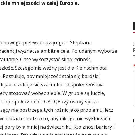
kie mniejszości w całej Europie.
a nowego przewodniczącego – Stephana
j kadencji wyznacza ambitne cele. Po udanym wyborze
aufanie. Chce wykorzystać silną jedność
złość. Szczególnie ważny jest dla Kleinschmidta
Postuluje, aby mniejszość stała się bardziej
ak jak oczekuje się szacunku od społeczeństwa
ży stosować wobec siebie. W grupie są ludzie,
, jak np. społeczność LGBTQ+ czy osoby spoza
ący nie postrzega tych różnic jako problemu, lecz
zych latach chodzi o to, aby nikogo nie wykluczać i
j pory była mniej na świeczniku. Kto znosi bariery i
Zdenek.paclik/Wikimedia Commons