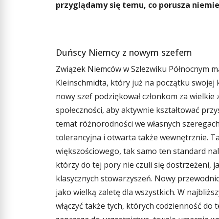
przyglądamy się temu, co porusza niemiec
Duńscy Niemcy z nowym szefem
Związek Niemców w Szlezwiku Północnym m
Kleinschmidta, który już na początku swoje
nowy szef podziękował członkom za wielkie z
społeczności, aby aktywnie kształtować przys
temat różnorodności we własnych szeregach. 
tolerancyjna i otwarta także wewnętrznie. T
większościowego, tak samo ten standard nale
którzy do tej pory nie czuli się dostrzeżeni
klasycznych stowarzyszeń. Nowy przewodnicz
jako wielką zaletę dla wszystkich. W najbliżs
włączyć także tych, których codzienność do te
Ein Kreuz erinnert an die Tragödie von Postelberg. Foto: 