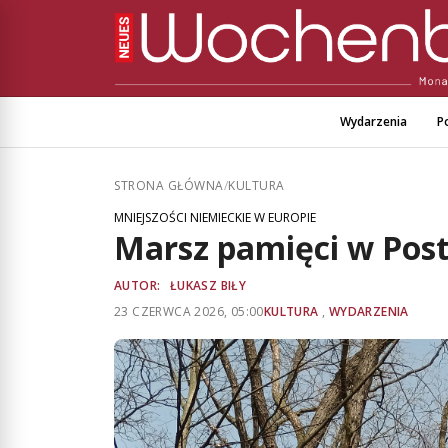
Wydarzenia
Po
STRONA GŁÓWNA
/
KULTURA
MNIEJSZOŚCI NIEMIECKIE W EUROPIE
Marsz pamięci w Pos
AUTOR:
ŁUKASZ BIŁY
23 CZERWCA 2026, 05:00
KULTURA
,
WYDARZENIA