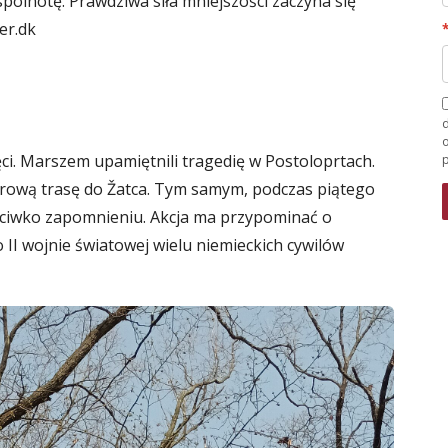
pólnotę. Prawdziwa siła mniejszości zaczyna się
er.dk
d
i. Marszem upamiętnili tragedię w Postoloprtach.
trową trasę do Žatca. Tym samym, podczas piątego
zeciwko zapomnieniu. Akcja ma przypominać o
 II wojnie światowej wielu niemieckich cywilów