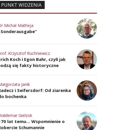
PUNKT WIDZENIA
Dr Michał Matheja
„Sonderausgabe”
prof. Krzysztof Ruchniewicz
Erich Koch i Egon Bahr, czyli jak
rodzą się fakty historyczne
Małgorzata Janik
Radecz i Seifersdorf: Od ziarenka
do bochenka
Waldemar Gielzok
170 lat temu… Wspomnienie o
Robercie Schumannie