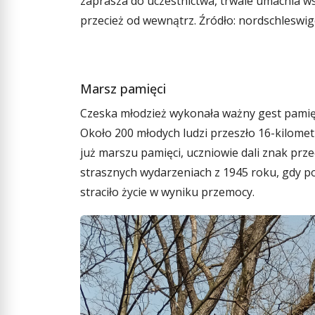
zaprasza do uczestnictwa, trwale umacnia ws
przecież od wewnątrz. Źródło: nordschleswig
Marsz pamięci
Czeska młodzież wykonała ważny gest pamięc
Około 200 młodych ludzi przeszło 16-kilome
już marszu pamięci, uczniowie dali znak pr
strasznych wydarzeniach z 1945 roku, gdy po
straciło życie w wyniku przemocy.