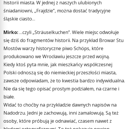
historii miasta. W jednej z naszych ulubionych
śniadaniowni, „Frajdzie”, można dostać tradycyjne
śląskie ciasto…
Mirko:
…czyli „Sträuselkuchen”. Wiele miejsc odwołuje
się dziś do fragmentów historii. Na przykład Browar Stu
Mostów warzy historyczne piwo Schöps, które
produkowano we Wrocławiu jeszcze przed wojną.
Kiedy ktoś pyta mnie, jak mieszkańcy współczesnej
Polski odnoszą się do niemieckiej przeszłości miasta,
zawsze odpowiadam, że to kwestia bardzo indywidualna.
Nie da się tego opisać prostym podziałem, na czarne i
białe.
Widać to choćby na przykładzie dawnych napisów na
Nadodrzu. Jedni je zachowują, inni zamalowują. Są też
osoby, które próbują je odnawiać, czasem nawet z
błędami ortograficznymi. To też pokazuje pewien