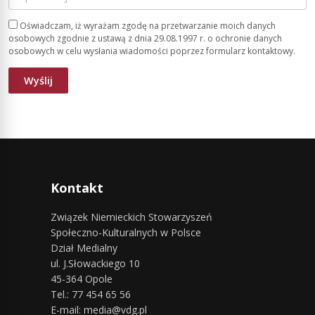
Oświadczam, iż wyrażam zgodę na przetwarzanie moich danych
osobowych zgodnie z ustawą z dnia 29.08.1997 r. o ochronie danych
osobowych w celu wysłania wiadomości poprzez formularz kontaktowy.
Kontakt
Związek Niemieckich Stowarzyszeń
Społeczno-Kulturalnych w Polsce
Dział Medialny
ul. J.Słowackiego 10
45-364 Opole
Tel.: 77 454 65 56
E-mail: media@vdg.pl