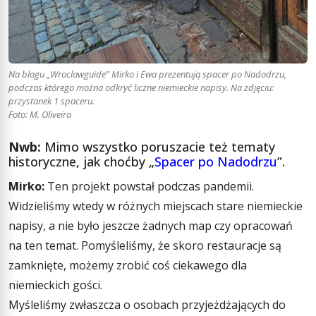
Na blogu „Wroclawguide” Mirko i Ewa prezentują spacer po Nadodrzu,
podczas którego można odkryć liczne niemieckie napisy. Na zdjęciu:
przystanek 1 spaceru.
Foto: M. Oliveira
Nwb:
Mimo wszystko poruszacie też tematy
historyczne, jak choćby „
Spacer po Nadodrzu
”.
Mirko:
Ten projekt powstał podczas pandemii.
Widzieliśmy wtedy w różnych miejscach stare niemieckie
napisy, a nie było jeszcze żadnych map czy opracowań
na ten temat. Pomyśleliśmy, że skoro restauracje są
zamknięte, możemy zrobić coś ciekawego dla
niemieckich gości.
Myśleliśmy zwłaszcza o osobach przyjeżdżających do