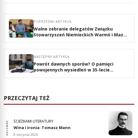
POPRZEDNI ARTYKUŁ
Walne zebranie delegatów Związku
Stowarzyszeń Niemieckich Warmii i Mazur
Śpiew ważniejszy niż księgowość
NASTĘPNY ARTYKUŁ
Powrót dawnych sporów? O pamięci
powojennych wysiedleń w 35-lecie
traktatu polsko-niemieckiego
PRZECZYTAJ TEŻ
ŚCIEŻKAMI LITERATURY
KOLUMNE
KULT
Wina i ironia: Tomasz Mann
8 sierpnia 2026