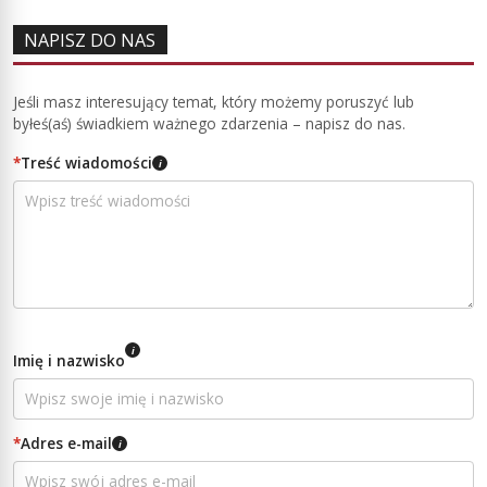
NAPISZ DO NAS
Jeśli masz interesujący temat, który możemy poruszyć lub
byłeś(aś) świadkiem ważnego zdarzenia – napisz do nas.
*
Treść wiadomości
i
i
Imię i nazwisko
*
Adres e-mail
i