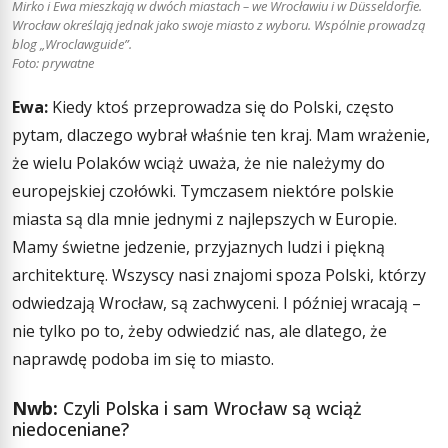
Mirko i Ewa mieszkają w dwóch miastach – we Wrocławiu i w Düsseldorfie.
Wrocław określają jednak jako swoje miasto z wyboru. Wspólnie prowadzą
blog „Wroclawguide”.
Foto: prywatne
Ewa:
Kiedy ktoś przeprowadza się do Polski, często
pytam, dlaczego wybrał właśnie ten kraj. Mam wrażenie,
że wielu Polaków wciąż uważa, że nie należymy do
europejskiej czołówki. Tymczasem niektóre polskie
miasta są dla mnie jednymi z najlepszych w Europie.
Mamy świetne jedzenie, przyjaznych ludzi i piękną
architekturę. Wszyscy nasi znajomi spoza Polski, którzy
odwiedzają Wrocław, są zachwyceni. I później wracają –
nie tylko po to, żeby odwiedzić nas, ale dlatego, że
naprawdę podoba im się to miasto.
Nwb:
Czyli Polska i sam Wrocław są wciąż
niedoceniane?