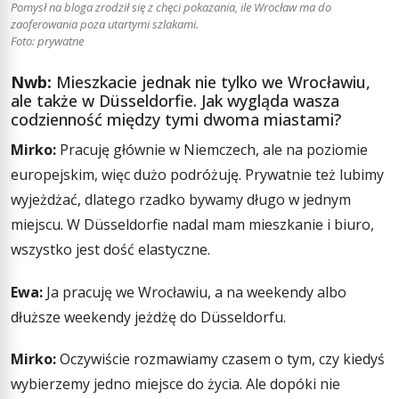
Pomysł na bloga zrodził się z chęci pokazania, ile Wrocław ma do
zaoferowania poza utartymi szlakami.
Foto: prywatne
Nwb:
Mieszkacie jednak nie tylko we Wrocławiu,
ale także w Düsseldorfie. Jak wygląda wasza
codzienność między tymi dwoma miastami?
Mirko:
Pracuję głównie w Niemczech, ale na poziomie
europejskim, więc dużo podróżuję. Prywatnie też lubimy
wyjeżdżać, dlatego rzadko bywamy długo w jednym
miejscu. W Düsseldorfie nadal mam mieszkanie i biuro,
wszystko jest dość elastyczne.
Ewa:
Ja pracuję we Wrocławiu, a na weekendy albo
dłuższe weekendy jeżdżę do Düsseldorfu.
Mirko:
Oczywiście rozmawiamy czasem o tym, czy kiedyś
wybierzemy jedno miejsce do życia. Ale dopóki nie