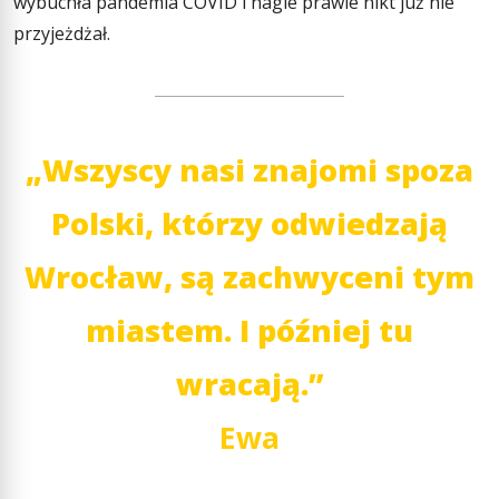
wybuchła pandemia COVID i nagle prawie nikt już nie
przyjeżdżał.
„Wszyscy nasi znajomi spoza
Polski, którzy odwiedzają
Wrocław, są zachwyceni tym
miastem. I później tu
wracają.”
Ewa