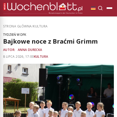
STRONA GŁÓWNA
/
KULTURA
TYDZIEŃ W DFK
Bajkowe noce z Braćmi Grimm
AUTOR:
ANNA DURECKA
8 LIPCA 2026, 17:00
KULTURA