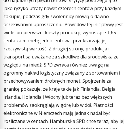
do najbliższych pięciu centów. Krytycy postrzegają to
jako ryzyko utraty nawet czterech centów przy każdym
zakupie, podczas gdy zwolennicy mówią o dawno
oczekiwanym uproszczeniu. Powodów tej inicjatywy jest
wiele: po pierwsze, koszty produkcji, wynoszące 1,65
centa za monetę jednocentową, przekraczają jej
rzeczywistą wartość. Z drugiej strony, produkcja i
transport są uważane za szkodliwe dla środowiska ze
względu na miedź. SPD zwraca również uwagę na
ogromny nakład logistyczny związany z sortowaniem i
przechowywaniem drobnych monet. Spojrzenie za
granicę pokazuje, że kraje takie jak Finlandia, Belgia,
Irlandia, Holandia i Włochy już teraz bez większych
problemów zaokrąglają w górę lub w dół. Płatności
elektroniczne w Niemczech mają jednak nadal być
rozliczane w centach. Hamburska SPD chce teraz, aby jej