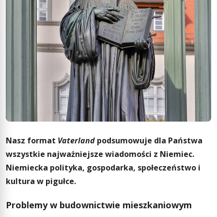
Nasz format
Vaterland
podsumowuje dla Państwa
wszystkie najważniejsze wiadomości z Niemiec.
Niemiecka polityka, gospodarka, społeczeństwo i
kultura w pigułce.
Statue von Martin Luther. Foto: Viktoria Kühne/Wikimedia Commons
Problemy w budownictwie mieszkaniowym