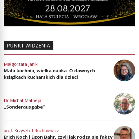
PUNKT WIDZENIA
Małgorzata Janik
Mała kuchnia, wielka nauka. O dawnych
książkach kucharskich dla dzieci
Dr Michał Matheja
„Sonderausgabe”
prof. Krzysztof Ruchniewicz
Erich Koch i Egon Bahr, czyli jak rodzą się fakty