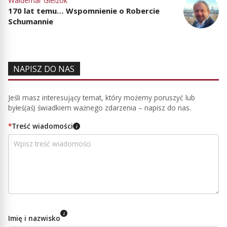
Waldemar Gielzok
170 lat temu… Wspomnienie o Robercie
Schumannie
NAPISZ DO NAS
Jeśli masz interesujący temat, który możemy poruszyć lub
byłeś(aś) świadkiem ważnego zdarzenia – napisz do nas.
*
Treść wiadomości
i
i
Imię i nazwisko