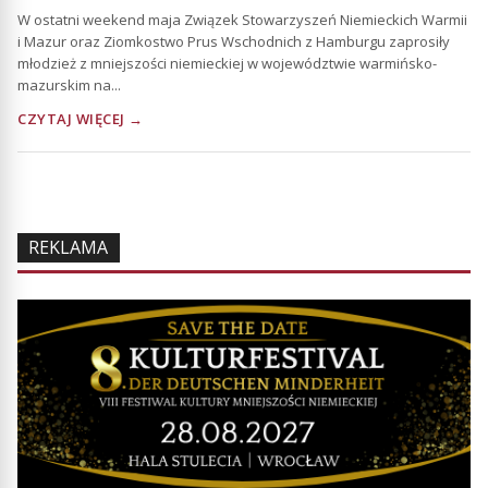
W ostatni weekend maja Związek Stowarzyszeń Niemieckich Warmii
i Mazur oraz Ziomkostwo Prus Wschodnich z Hamburgu zaprosiły
młodzież z mniejszości niemieckiej w województwie warmińsko-
mazurskim na...
CZYTAJ WIĘCEJ →
REKLAMA