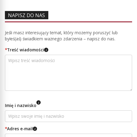
NAPISZ DO NAS
Jeśli masz interesujący temat, który możemy poruszyć lub
byłeś(aś) świadkiem ważnego zdarzenia – napisz do nas.
*
Treść wiadomości
i
i
Imię i nazwisko
*
Adres e-mail
i