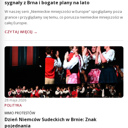
sygnały z Brna i bogate plany na lato
W naszej serii „Niemieckie mniejszości w Europie” spoglądamy poza
granice i przyglądamy się temu, co porusza niemieckie mniejszości w
całej Europie.
CZYTAJ WIĘCEJ →
28 maja 2026
POLITYKA
MIMO PROTESTÓW
Dzień Niemców Sudeckich w Brnie: Znak
pojednania