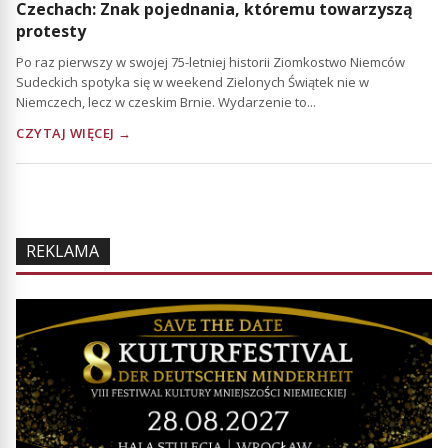
Czechach: Znak pojednania, któremu towarzyszą
protesty
Po raz pierwszy w swojej 75-letniej historii Ziomkostwo Niemców
Sudeckich spotyka się w weekend Zielonych Świątek nie w
Niemczech, lecz w czeskim Brnie. Wydarzenie to...
CZYTAJ WIĘCEJ →
REKLAMA