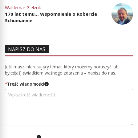
Waldemar Gielzok
170 lat temu… Wspomnienie o Robercie
Schumannie
NAPISZ DO NAS
Jeśli masz interesujący temat, który możemy poruszyć lub
byłeś(aś) świadkiem ważnego zdarzenia – napisz do nas.
*
Treść wiadomości
i
i