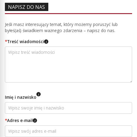
NAPISZ DO NAS
Jeśli masz interesujący temat, który możemy poruszyć lub
byłeś(aś) świadkiem ważnego zdarzenia – napisz do nas.
*
Treść wiadomości
i
i
Imię i nazwisko
*
Adres e-mail
i