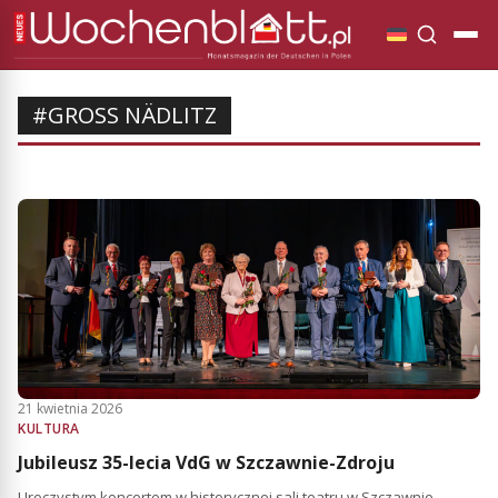
#GROSS NÄDLITZ
21 kwietnia 2026
KULTURA
Jubileusz 35-lecia VdG w Szczawnie-Zdroju
Uroczystym koncertem w historycznej sali teatru w Szczawnie-