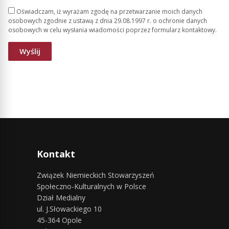
Oświadczam, iż wyrażam zgodę na przetwarzanie moich danych
osobowych zgodnie z ustawą z dnia 29.08.1997 r. o ochronie danych
osobowych w celu wysłania wiadomości poprzez formularz kontaktowy.
Kontakt
Związek Niemieckich Stowarzyszeń
Społeczno-Kulturalnych w Polsce
Dział Medialny
ul. J.Słowackiego 10
45-364 Opole