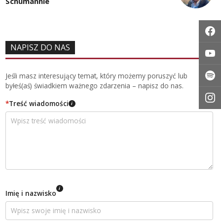
Schumannie
NAPISZ DO NAS
Jeśli masz interesujący temat, który możemy poruszyć lub
byłeś(aś) świadkiem ważnego zdarzenia – napisz do nas.
*
Treść wiadomości
i
i
Imię i nazwisko