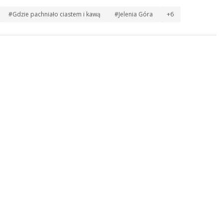
#Gdzie pachniało ciastem i kawą
#Jelenia Góra
+6