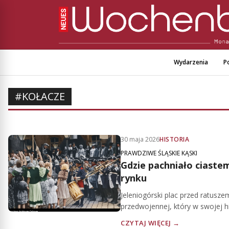
Wydarzenia
Po
#KOŁACZE
30 maja 2026
HISTORIA
PRAWDZIWE ŚLĄSKIE KĄSKI
Gdzie pachniało ciastem
rynku
Jeleniogórski plac przed ratuszem
przedwojennej, który w swojej hist
CZYTAJ WIĘCEJ →