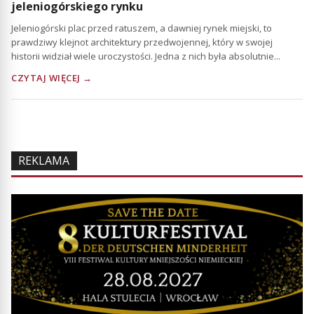
jeleniogórskiego rynku
Jeleniogórski plac przed ratuszem, a dawniej rynek miejski, to
prawdziwy klejnot architektury przedwojennej, który w swojej
historii widział wiele uroczystości. Jedna z nich była absolutnie...
CZYTAJ WIĘCEJ →
REKLAMA