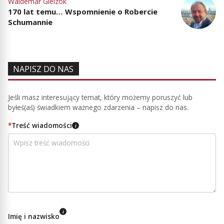
Waldemar Gielzok
170 lat temu… Wspomnienie o Robercie
Schumannie
NAPISZ DO NAS
Jeśli masz interesujący temat, który możemy poruszyć lub
byłeś(aś) świadkiem ważnego zdarzenia – napisz do nas.
*
Treść wiadomości
i
i
Imię i nazwisko