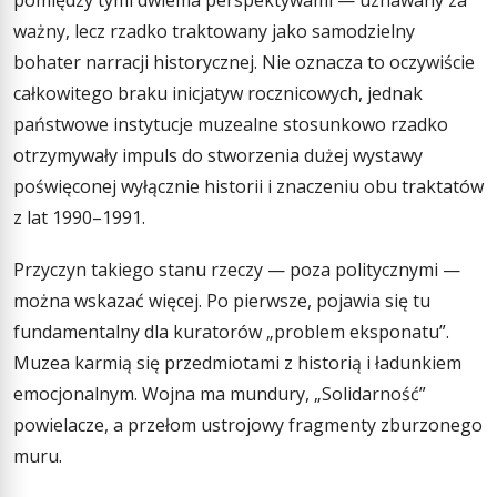
pomiędzy tymi dwiema perspektywami — uznawany za
ważny, lecz rzadko traktowany jako samodzielny
bohater narracji historycznej. Nie oznacza to oczywiście
całkowitego braku inicjatyw rocznicowych, jednak
państwowe instytucje muzealne stosunkowo rzadko
otrzymywały impuls do stworzenia dużej wystawy
poświęconej wyłącznie historii i znaczeniu obu traktatów
z lat 1990–1991.
Przyczyn takiego stanu rzeczy — poza politycznymi —
można wskazać więcej. Po pierwsze, pojawia się tu
fundamentalny dla kuratorów „problem eksponatu”.
Muzea karmią się przedmiotami z historią i ładunkiem
emocjonalnym. Wojna ma mundury, „Solidarność”
powielacze, a przełom ustrojowy fragmenty zburzonego
muru.