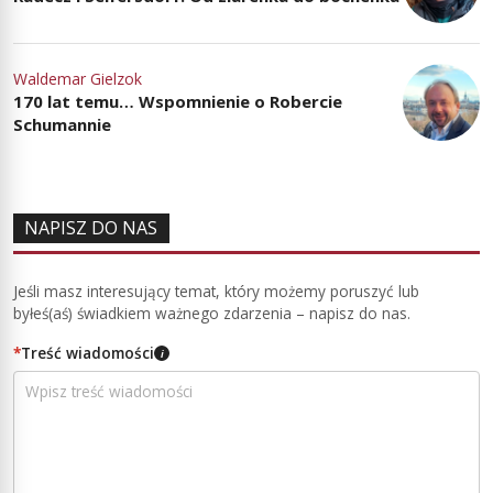
Waldemar Gielzok
170 lat temu… Wspomnienie o Robercie
Schumannie
NAPISZ DO NAS
Jeśli masz interesujący temat, który możemy poruszyć lub
byłeś(aś) świadkiem ważnego zdarzenia – napisz do nas.
*
Treść wiadomości
i