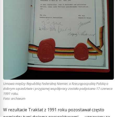
Umowa między Republiką Federalną Niemiec a Rzecząpospolitą Polską o
dobrym sąsiedztwie i przyjaznej współpracy została podpisana 17 czerwca
1991 roku.
Foto: archiwum
W rezultacie Traktat z 1991 roku pozostawał często