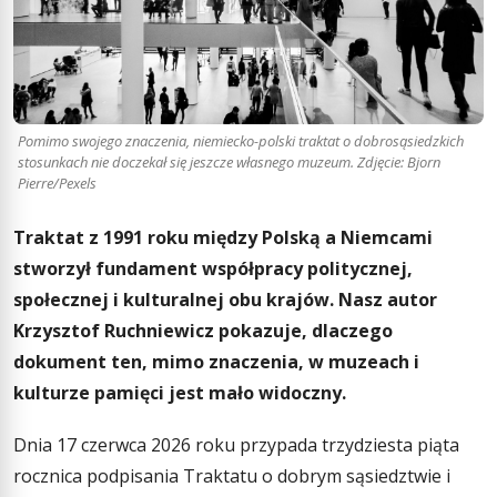
Pomimo swojego znaczenia, niemiecko-polski traktat o dobrosąsiedzkich
stosunkach nie doczekał się jeszcze własnego muzeum. Zdjęcie: Bjorn
Pierre/Pexels
Traktat z 1991 roku między Polską a Niemcami
stworzył fundament współpracy politycznej,
społecznej i kulturalnej obu krajów. Nasz autor
Krzysztof Ruchniewicz pokazuje, dlaczego
dokument ten, mimo znaczenia, w muzeach i
kulturze pamięci jest mało widoczny.
Dnia 17 czerwca 2026 roku przypada trzydziesta piąta
rocznica podpisania Traktatu o dobrym sąsiedztwie i