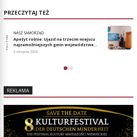
PRZECZYTAJ TEŻ
NASZ SAMORZĄD
POLITYKA
POLIT
Apetyt rośnie: Ujazd na trzecim miejscu
najzamożniejszych gmin województwa
opolskiego
5 sierpnia 2026
REKLAMA