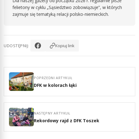
Dla naszej gazety od początku 2026 r. regularnie pisze
felietony w cyklu „Sąsiedztwo zobowiązuje”, w których
zajmuje się tematyką relacji polsko-niemieckich.
UDOSTĘPNIJ:
Kopiuj link
POPRZEDNI ARTYKUŁ
DFK w kolorach łąki
NASTĘPNY ARTYKUŁ
Rekordowy rajd z DFK Toszek