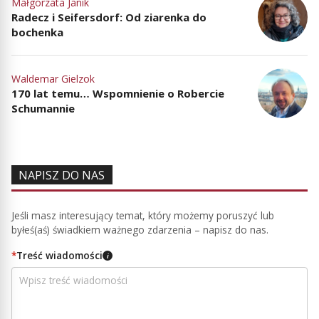
Małgorzata Janik
Radecz i Seifersdorf: Od ziarenka do
bochenka
Waldemar Gielzok
170 lat temu… Wspomnienie o Robercie
Schumannie
NAPISZ DO NAS
Jeśli masz interesujący temat, który możemy poruszyć lub
byłeś(aś) świadkiem ważnego zdarzenia – napisz do nas.
*
Treść wiadomości
i