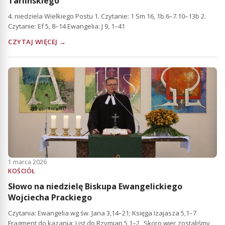
Tarlinskiego
4. niedziela Wielkiego Postu 1. Czytanie: 1 Sm 16, 1b.6–7.10–13b 2.
Czytanie: Ef 5, 8–14 Ewangelia: J 9, 1–41
CZYTAJ WIĘCEJ →
1 marca 2026
KOŚCIÓŁ
Słowo na niedzielę Biskupa Ewangelickiego
Wojciecha Prackiego
Czytania: Ewangelia wg św. Jana 3,14–21; Księga Izajasza 5,1–7
Fragment do kazania: List do Rzymian 5,1–2 „Skoro więc zostaliśmy