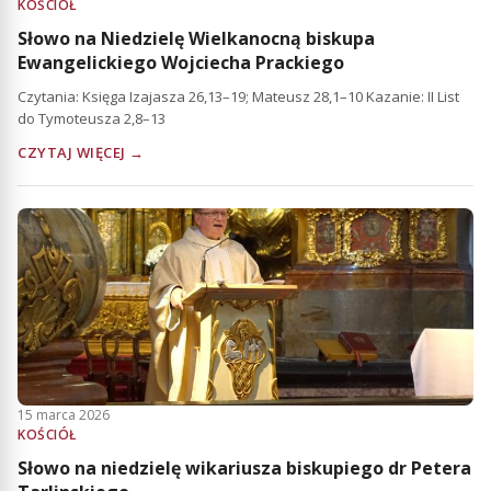
KOŚCIÓŁ
Słowo na Niedzielę Wielkanocną biskupa
Ewangelickiego Wojciecha Prackiego
Czytania: Księga Izajasza 26,13–19; Mateusz 28,1–10 Kazanie: II List
do Tymoteusza 2,8–13
CZYTAJ WIĘCEJ →
15 marca 2026
KOŚCIÓŁ
Słowo na niedzielę wikariusza biskupiego dr Petera