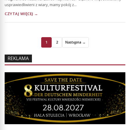
usprawiedliwieni z wiary, mamy pokój z...
CZYTAJ WIĘCEJ →
1
2
Następna →
REKLAMA