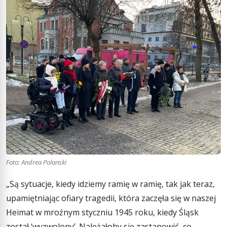
Foto: Andrea Polanski
„Są sytuacje, kiedy idziemy ramię w ramię, tak jak teraz,
upamiętniając ofiary tragedii, która zaczęła się w naszej
Heimat w mroźnym styczniu 1945 roku, kiedy Śląsk
został ‘wyzwolony’. Należałoby się zastanowić, co