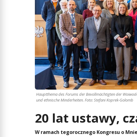
Hauptthema des Forums der Bevollmächtigten der Woiwoden 
und ethnische Minderheiten. Foto: Stefani Koprek-Golomb
20 lat ustawy, c
W ramach tegorocznego Kongresu o Mnie