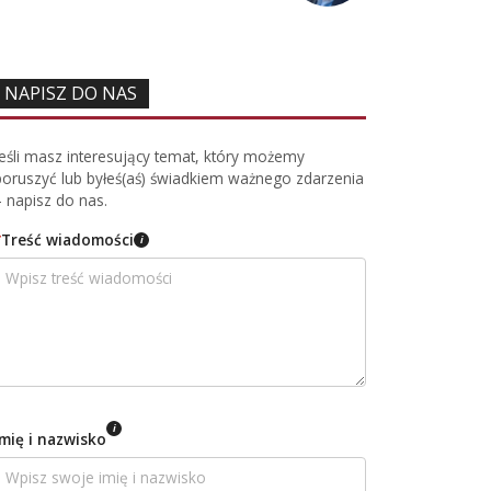
NAPISZ DO NAS
Jeśli masz interesujący temat, który możemy
poruszyć lub byłeś(aś) świadkiem ważnego zdarzenia
– napisz do nas.
*
Treść wiadomości
i
i
Imię i nazwisko