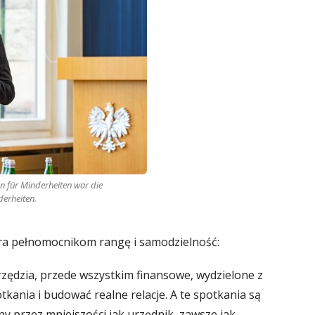
 für Minderheiten war die
derheiten.
era pełnomocnikom rangę i samodzielność:
zędzia, przede wszystkim finansowe, wydzielone z
ania i budować realne relacje. A te spotkania są
y przez mniejszości jak urzędnik, zawsze jak