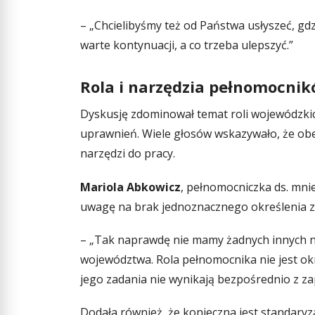
– „Chcielibyśmy też od Państwa usłyszeć, gd
warte kontynuacji, a co trzeba ulepszyć.”
Rola i narzędzia pełnomocnik
Dyskusję zdominował temat roli wojewódzkic
uprawnień. Wiele głosów wskazywało, że obe
narzędzi do pracy.
Mariola Abkowicz
, pełnomocniczka ds. mni
uwagę na brak jednoznacznego określenia z
– „Tak naprawdę nie mamy żadnych innych na
województwa. Rola pełnomocnika nie jest ok
jego zadania nie wynikają bezpośrednio z z
Dodała również, że konieczna jest standaryz