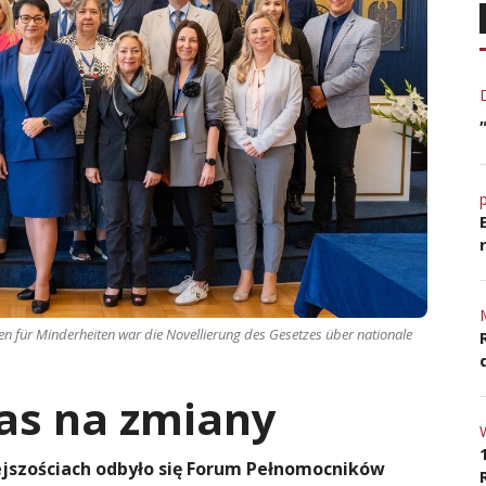
für Minderheiten war die Novellierung des Gesetzes über nationale
zas na zmiany
jszościach odbyło się Forum Pełnomocników