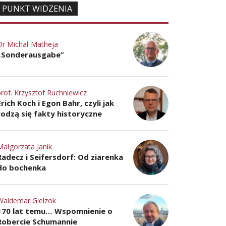
PUNKT WIDZENIA
Dr Michał Matheja
„Sonderausgabe”
prof. Krzysztof Ruchniewicz
Erich Koch i Egon Bahr, czyli jak
rodzą się fakty historyczne
Małgorzata Janik
Radecz i Seifersdorf: Od ziarenka
do bochenka
Waldemar Gielzok
170 lat temu… Wspomnienie o
Robercie Schumannie