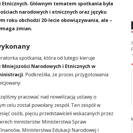
i Etnicznych. Głównym tematem spotkania była
ściach narodowych i etnicznych oraz języku
m roku obchodzi 20-lecie obowiązywania, ale –
wymaga zmian.
 wykonany
atorka spotkania, która od lutego kieruje
Mniejszości Narodowych i Etnicznych w
inistracji
. Podkreśliła, że proces przygotowania
nicjowany:
częliśmy pracować nad nowelizacją ustawy o
ym celu został powołany zespół. Ten zespół w
iesięć osób, pięciu przedstawicieli wskazanych przez
zterech ministerstw: Ministerstwa Spraw
Finansów, Ministerstwa Edukacji Narodowej i