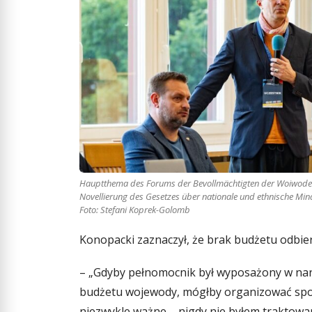
Hauptthema des Forums der Bevollmächtigten der Woiwoden
Novellierung des Gesetzes über nationale und ethnische Min
Foto: Stefani Koprek-Golomb
Konopacki zaznaczył, że brak budżetu odbi
– „Gdyby pełnomocnik był wyposażony w nar
budżetu wojewody, mógłby organizować spotk
niezwykle ważne – nigdy nie byłem traktowan