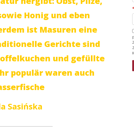
atur hergibt: Obst, Pilze,
sowie Honig und eben
rdem ist Masuren eine
aditionelle Gerichte sind
K
toffelkuchen und gefüllte
ehr populär waren auch
sserfische
la Sasińska