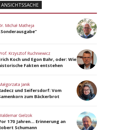
ANSICHTSSACHE
Dr. Michał Matheja
„Sonderausgabe”
Prof. Krzysztof Ruchniewicz
Erich Koch und Egon Bahr, oder: Wie
historische Fakten entstehen
Małgorzata Janik
Radecz und Seifersdorf: Vom
Samenkorn zum Bäckerbrot
Waldemar Gielzok
Vor 170 Jahren… Erinnerung an
Robert Schumann