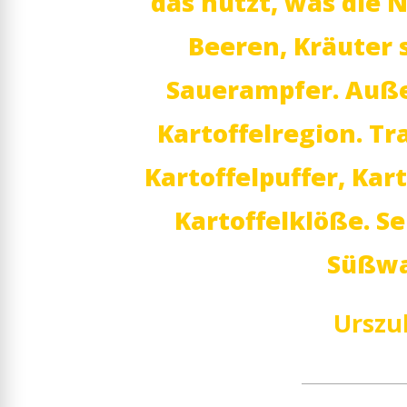
das nutzt, was die N
Beeren, Kräuter 
Sauerampfer. Auße
Kartoffelregion. Tr
Kartoffelpuffer, Kar
Kartoffelklöße. S
Süßwa
Urszu