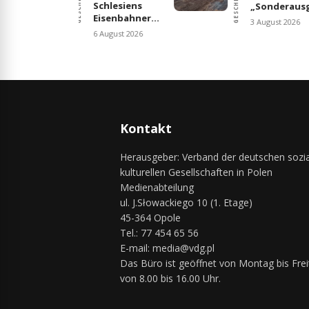
GESCHICHTE
GESCHICHTE
Erich Koch und
”
Stannek und
Egon Bahr,
sein
2 August 2026
oder: Wie
3 August 2026
Radfahrerverei
historische
– ein Stück
Fakten
Gogoliner
entstehen
Vergangenheit
Kontakt
Herausgeber: Verband der deutschen sozia
kulturellen Gesellschaften in Polen
Medienabteilung
ul. J.Słowackiego 10 (1. Etage)
45-364 Opole
Tel.: 77 454 65 56
E-mail: media@vdg.pl
Das Büro ist geöffnet von Montag bis Frei
von 8.00 bis 16.00 Uhr.