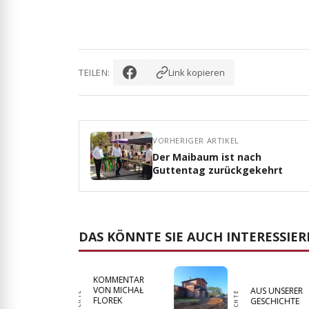
TEILEN:
Link kopieren
VORHERIGER ARTIKEL
Der Maibaum ist nach
Guttentag zurückgekehrt
DAS KÖNNTE SIE AUCH INTERESSIE
NACHBARSCHAFT
VERGESSENES ERBE
VERPFLICHTET
Thomas