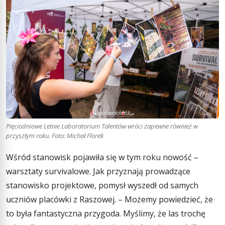
Pięciodniowe Letnie Laboratorium Talentów wróci zapewne również w
przyszłym roku. Foto: Michał Florek
Wśród stanowisk pojawiła się w tym roku nowość –
warsztaty survivalowe. Jak przyznają prowadzące
stanowisko projektowe, pomysł wyszedł od samych
uczniów placówki z Raszowej. – Możemy powiedzieć, że
to była fantastyczna przygoda. Myślimy, że las trochę