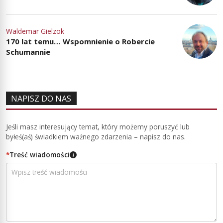
Waldemar Gielzok
170 lat temu… Wspomnienie o Robercie
Schumannie
NAPISZ DO NAS
Jeśli masz interesujący temat, który możemy poruszyć lub
byłeś(aś) świadkiem ważnego zdarzenia – napisz do nas.
*
Treść wiadomości
i