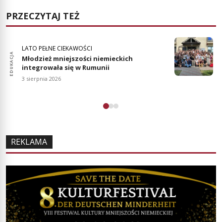
PRZECZYTAJ TEŻ
LATO PEŁNE CIEKAWOŚCI
EDUKACJA
EDUKA
Młodzież mniejszości niemieckich
integrowała się w Rumunii
3 sierpnia 2026
REKLAMA