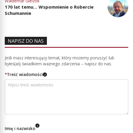
Waldemar Gielzok
170 lat temu… Wspomnienie o Robercie
Schumannie
NAPISZ DO NAS
Jeśli masz interesujący temat, który możemy poruszyć lub
byłeś(aś) świadkiem ważnego zdarzenia – napisz do nas.
*
Treść wiadomości
i
i
Imię i nazwisko