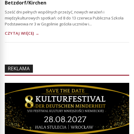
Betzdorf/Kirchen
Sześć dni pełnych wspólnych przeżyć, nowych wrażeń i
międzykulturowych spotkań: od 8 do 13 czerwca Publiczna Szkoła
Podstawowa nr 3 w Gogolinie gościła uczniów i...
CZYTAJ WIĘCEJ →
REKLAMA