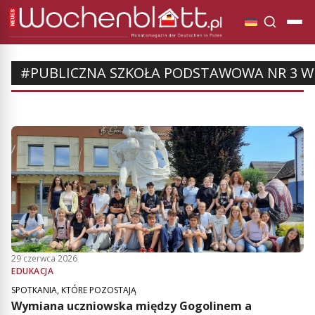
#PUBLICZNA SZKOŁA PODSTAWOWA NR 3 W
29 czerwca 2026
EDUKACJA
SPOTKANIA, KTÓRE POZOSTAJĄ
Wymiana uczniowska między Gogolinem a