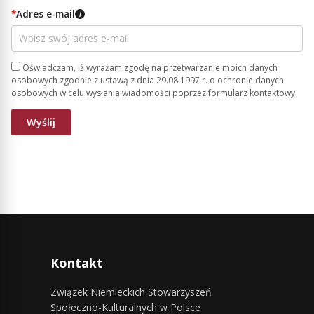
*
Adres e-mail
i
Oświadczam, iż wyrażam zgodę na przetwarzanie moich danych
osobowych zgodnie z ustawą z dnia 29.08.1997 r. o ochronie danych
osobowych w celu wysłania wiadomości poprzez formularz kontaktowy.
Kontakt
Związek Niemieckich Stowarzyszeń
Społeczno-Kulturalnych w Polsce