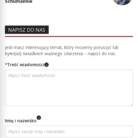
Schumannie
NAPISZ DO NAS
Jeśli masz interesujący temat, który możemy poruszyć lub
byłeś(aś) świadkiem ważnego zdarzenia – napisz do nas.
*
Treść wiadomości
i
i
Imię i nazwisko