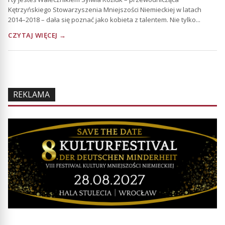
Kętrzyńskiego Stowarzyszenia Mniejszości Niemieckiej w latach
2014–2018 – dała się poznać jako kobieta z talentem. Nie tylko...
CZYTAJ WIĘCEJ →
REKLAMA