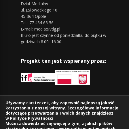
Dział Medialny
ul. J.Słowackiego 10
45-364 Opole
Tel.: 77 454 65 56
E-mail: media@vdg.pl
Biuro jest czynne od poniedziałku do piątku w
godzinach 8.00 -16.00
Projekt ten jest wspierany przez:
Znajdziesz nas również na:
Używamy ciasteczek, aby zapewnić najlepszą jakość
korzystania z naszej witryny. Szczegółowe informacje
dotyczące przetwarzania Twoich danych znajdziesz
w
Polityce Prywatności
Możesz dowiedzieć się więcej o tym, z jakich plików
ciasteczka korzystamy, i wyłączyć je w
ustawieniach
.