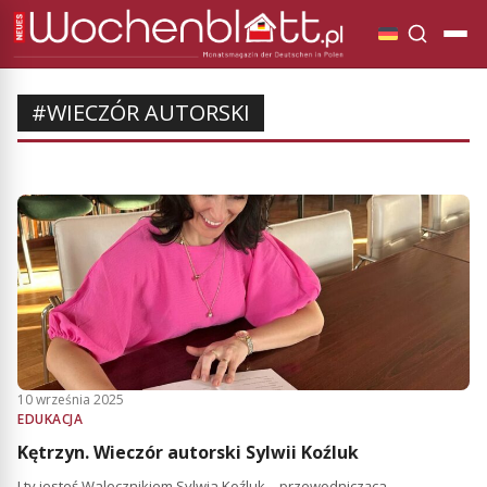
#WIECZÓR AUTORSKI
10 września 2025
EDUKACJA
Kętrzyn. Wieczór autorski Sylwii Koźluk
I ty jesteś Walecznikiem Sylwia Koźluk – przewodnicząca