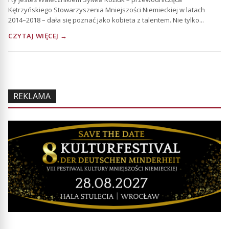
Kętrzyńskiego Stowarzyszenia Mniejszości Niemieckiej w latach
2014–2018 – dała się poznać jako kobieta z talentem. Nie tylko...
CZYTAJ WIĘCEJ →
REKLAMA