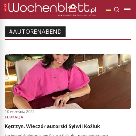
#AUTORENABEND
10 września 2025
EDUKACJA
Kętrzyn. Wieczór autorski Sylwii Koźluk
I ty jesteś Walecznikiem Sylwia Koźluk – przewodnicząca