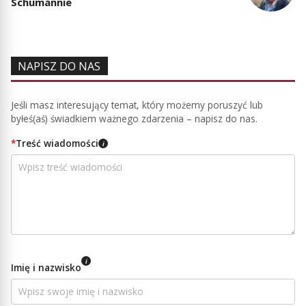
Schumannie
NAPISZ DO NAS
Jeśli masz interesujący temat, który możemy poruszyć lub
byłeś(aś) świadkiem ważnego zdarzenia – napisz do nas.
*
Treść wiadomości
i
i
Imię i nazwisko