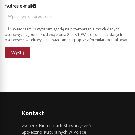
*
Adres e-mail
i
Oświadczam, iż wyrażam zgodę na przetwarzanie moich danych
osobowych zgodnie z ustawą z dnia 29.08.1997 r. o ochronie danych
osobowych w celu wysłania wiadomości poprzez formularz kontaktowy.
Kontakt
Związek Niemieckich Stowarzyszeń
Społeczno-Kulturalnych w Polsce