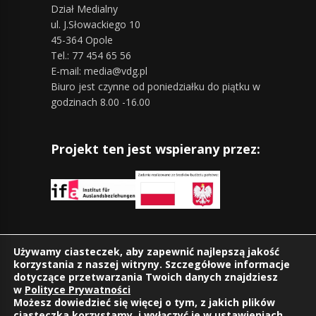
Dział Medialny
ul. J.Słowackiego 10
45-364 Opole
Tel.: 77 454 65 56
E-mail: media@vdg.pl
Biuro jest czynne od poniedziałku do piątku w
godzinach 8.00 -16.00
Projekt ten jest wspierany przez:
Znajdziesz nas również na:
Używamy ciasteczek, aby zapewnić najlepszą jakość
korzystania z naszej witryny. Szczegółowe informacje
dotyczące przetwarzania Twoich danych znajdziesz
w
Polityce Prywatności
Możesz dowiedzieć się więcej o tym, z jakich plików
ciasteczka korzystamy, i wyłączyć je w
ustawieniach
.