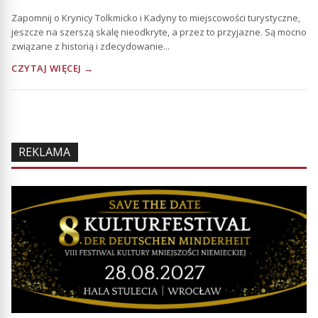
Zapomnij o Krynicy Tolkmicko i Kadyny to miejscowości turystyczne,
jeszcze na szerszą skalę nieodkryte, a przez to przyjazne. Są mocno
związane z historią i zdecydowanie...
CZYTAJ WIĘCEJ →
REKLAMA