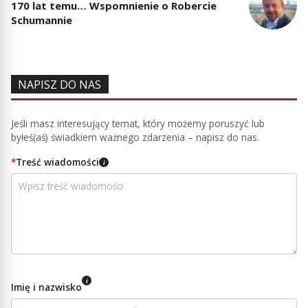
170 lat temu… Wspomnienie o Robercie
Schumannie
NAPISZ DO NAS
Jeśli masz interesujący temat, który możemy poruszyć lub
byłeś(aś) świadkiem ważnego zdarzenia – napisz do nas.
*
Treść wiadomości
i
i
Imię i nazwisko