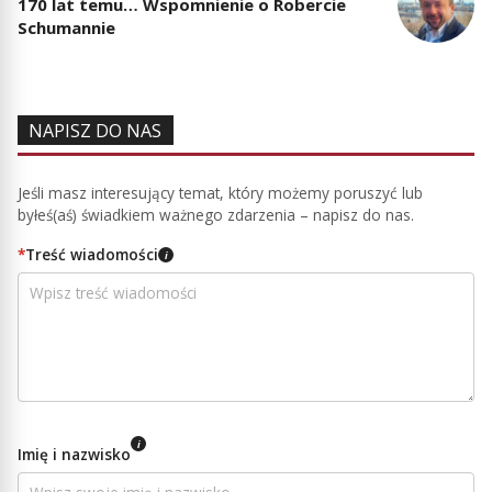
170 lat temu… Wspomnienie o Robercie
Schumannie
NAPISZ DO NAS
Jeśli masz interesujący temat, który możemy poruszyć lub
byłeś(aś) świadkiem ważnego zdarzenia – napisz do nas.
*
Treść wiadomości
i
i
Imię i nazwisko