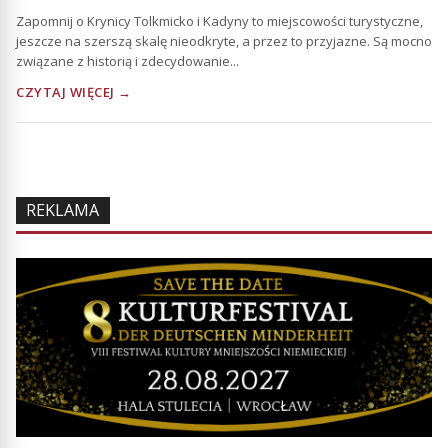
Zapomnij o Krynicy Tolkmicko i Kadyny to miejscowości turystyczne,
jeszcze na szerszą skalę nieodkryte, a przez to przyjazne. Są mocno
związane z historią i zdecydowanie...
CZYTAJ WIĘCEJ →
REKLAMA