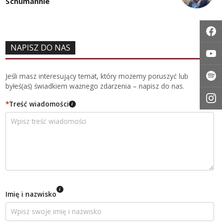
Schumannie
NAPISZ DO NAS
Jeśli masz interesujący temat, który możemy poruszyć lub
byłeś(aś) świadkiem ważnego zdarzenia – napisz do nas.
*
Treść wiadomości
i
i
Imię i nazwisko