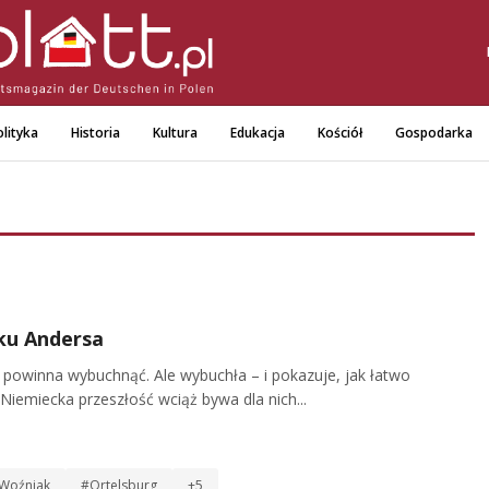
lityka
Historia
Kultura
Edukacja
Kościół
Gospodarka
ku Andersa
e powinna wybuchnąć. Ale wybuchła – i pokazuje, jak łatwo
Niemiecka przeszłość wciąż bywa dla nich...
 Woźniak
#Ortelsburg
+5