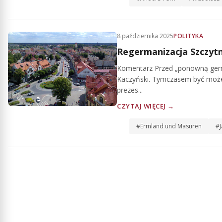
8 października 2025
POLITYKA
Regermanizacja Szczyt
Komentarz Przed „ponowną germa
Kaczyński. Tymczasem być może 
prezes...
CZYTAJ WIĘCEJ →
#Ermland und Masuren
#J