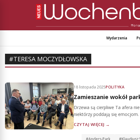
Wydarzenia
Po
#TERESA MOCZYDŁOWSKA
18 listopada 2025
POLITYKA
Zamieszanie wokół par
Drzewa są cierpliwe Ta afera ni
niektórzy poddają się emocjom. 
CZYTAJ WIĘCEJ →
#Anders-Park
#Klaudiusz