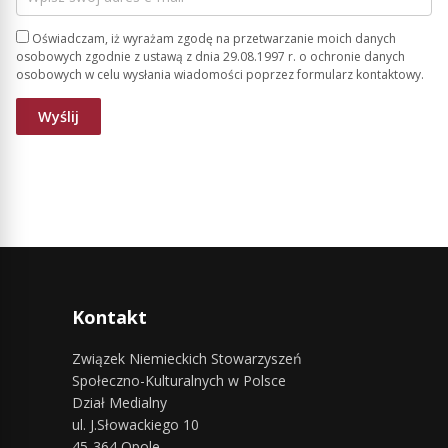
Oświadczam, iż wyrażam zgodę na przetwarzanie moich danych
osobowych zgodnie z ustawą z dnia 29.08.1997 r. o ochronie danych
osobowych w celu wysłania wiadomości poprzez formularz kontaktowy.
Kontakt
Związek Niemieckich Stowarzyszeń
Społeczno-Kulturalnych w Polsce
Dział Medialny
ul. J.Słowackiego 10
45-364 Opole