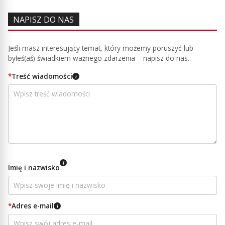
NAPISZ DO NAS
Jeśli masz interesujący temat, który możemy poruszyć lub
byłeś(aś) świadkiem ważnego zdarzenia – napisz do nas.
*
Treść wiadomości
i
i
Imię i nazwisko
*
Adres e-mail
i