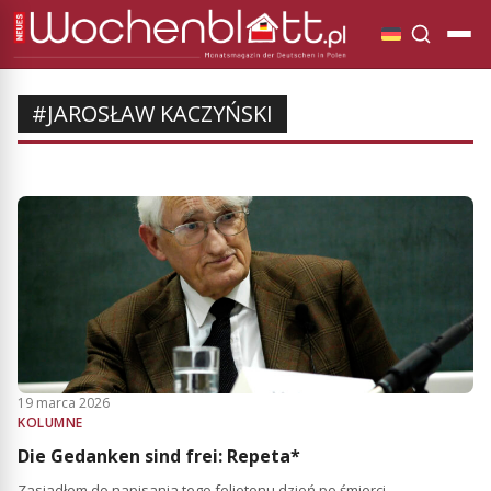
#JAROSŁAW KACZYŃSKI
19 marca 2026
KOLUMNE
Die Gedanken sind frei: Repeta*
Zasiadłem do napisania tego felietonu dzień po śmierci