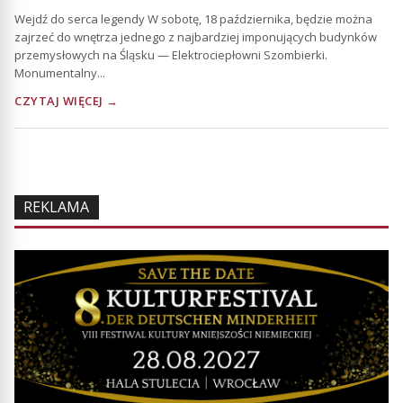
Wejdź do serca legendy W sobotę, 18 października, będzie można
zajrzeć do wnętrza jednego z najbardziej imponujących budynków
przemysłowych na Śląsku — Elektrociepłowni Szombierki.
Monumentalny...
CZYTAJ WIĘCEJ →
REKLAMA