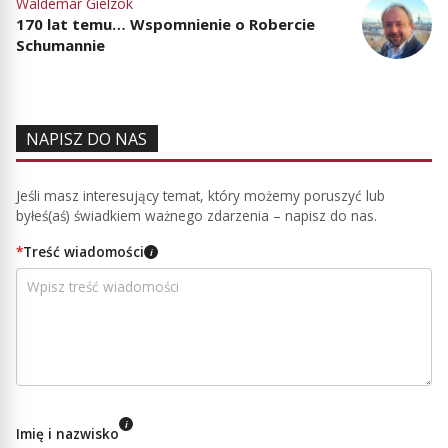
Waldemar Gielzok
170 lat temu… Wspomnienie o Robercie
Schumannie
NAPISZ DO NAS
Jeśli masz interesujący temat, który możemy poruszyć lub
byłeś(aś) świadkiem ważnego zdarzenia – napisz do nas.
*
Treść wiadomości
i
i
Imię i nazwisko