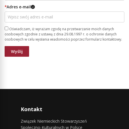
*
Adres e-mail
i
Oświadczam, iż wyrażam zgodę na przetwarzanie moich danych
osobowych zgodnie z ustawą z dnia 29.08.1997 r. o ochronie danych
osobowych w celu wysłania wiadomości poprzez formularz kontaktowy.
Kontakt
Związek Niemieckich Stowarzyszeń
Społeczno-Kulturalnych w Polsce