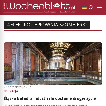
#ELEKTROCIEPŁOWNIA SZOMBIERKI
22 października 2025
EDUKACJA
Śląska katedra industrialu dostanie drugie życie
Wyjątkowa okazja, by zajrzeć do środka Elektrociepłownia