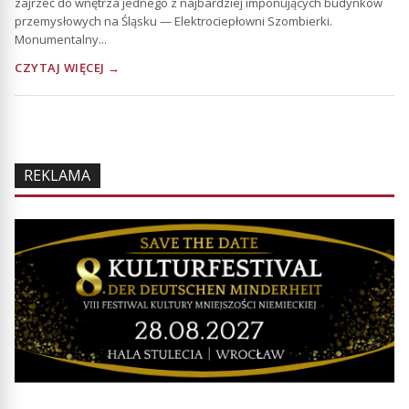
zajrzeć do wnętrza jednego z najbardziej imponujących budynków
przemysłowych na Śląsku — Elektrociepłowni Szombierki.
Monumentalny...
CZYTAJ WIĘCEJ →
REKLAMA