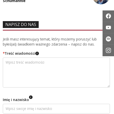
Schumannie
NAPISZ DO NAS
Jeśli masz interesujący temat, który możemy poruszyć lub
byłeś(aś) świadkiem ważnego zdarzenia – napisz do nas.
*
Treść wiadomości
i
i
Imię i nazwisko