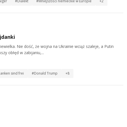
iger
#Dialekt
#Mniejszości niemieckie w Europie
+2
jdanki
iewielka. Nie dość, że wojna na Ukrainie wciąż szaleje, a Putin
zy obłęd w zabijaniu,...
anken sind frei
#Donald Trump
+8