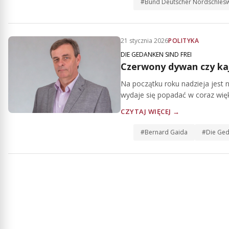
#Bund Deutscher Nordschlesw
21 stycznia 2026
POLITYKA
DIE GEDANKEN SIND FREI
Czerwony dywan czy ka
Na początku roku nadzieja jest n
wydaje się popadać w coraz więks
CZYTAJ WIĘCEJ →
#Bernard Gaida
#Die Ged