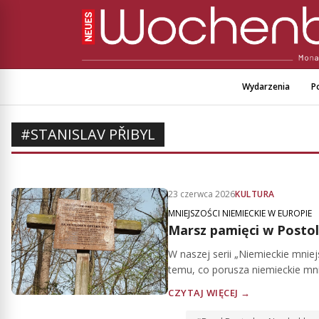
Wydarzenia
Po
#STANISLAV PŘIBYL
23 czerwca 2026
KULTURA
MNIEJSZOŚCI NIEMIECKIE W EUROPIE
Marsz pamięci w Posto
W naszej serii „Niemieckie mnie
temu, co porusza niemieckie mni
CZYTAJ WIĘCEJ →