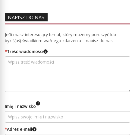
NAPISZ DO NAS
Jeśli masz interesujący temat, który możemy poruszyć lub
byłeś(aś) świadkiem ważnego zdarzenia – napisz do nas.
*
Treść wiadomości
i
i
Imię i nazwisko
*
Adres e-mail
i