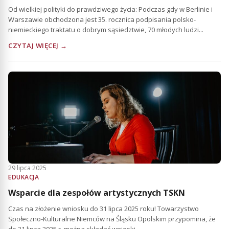
Od wielkiej polityki do prawdziwego życia: Podczas gdy w Berlinie i
Warszawie obchodzona jest 35. rocznica podpisania polsko-
niemieckiego traktatu o dobrym sąsiedztwie, 70 młodych ludzi...
CZYTAJ WIĘCEJ →
29 lipca 2025
EDUKACJA
Wsparcie dla zespołów artystycznych TSKN
Czas na złożenie wniosku do 31 lipca 2025 roku! Towarzystwo
Społeczno-Kulturalne Niemców na Śląsku Opolskim przypomina, że
do 31 lipca 2025 r. można składać wnioski...