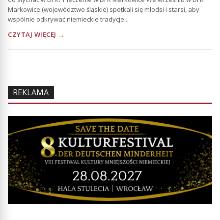
Markowice (województwo śląskie) spotkali się młodsi i starsi, aby
wspólnie odkrywać niemieckie tradycje...
CZYTAJ WIĘCEJ →
REKLAMA