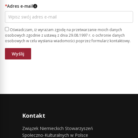
*
Adres e-mail
i
Oświadczam, iż wyrażam zgodę na przetwarzanie moich danych
osobowych zgodnie z ustawą z dnia 29.08.1997 r. o ochronie danych
osobowych w celu wysłania wiadomości poprzez formularz kontaktowy.
Kontakt
Związek Niemieckich Stowarzyszeń
Społeczno-Kulturalnych w Polsce