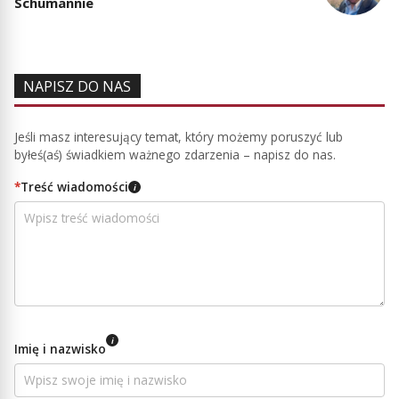
Schumannie
NAPISZ DO NAS
Jeśli masz interesujący temat, który możemy poruszyć lub
byłeś(aś) świadkiem ważnego zdarzenia – napisz do nas.
*
Treść wiadomości
i
i
Imię i nazwisko