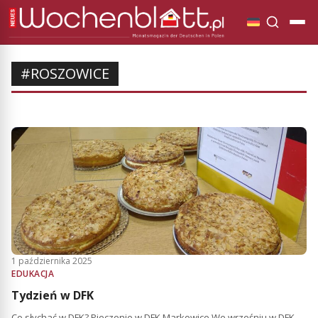
#ROSZOWICE
1 października 2025
EDUKACJA
Tydzień w DFK
Co słychać w DFK? Pieczenie w DFK Markowice We wrześniu w DFK