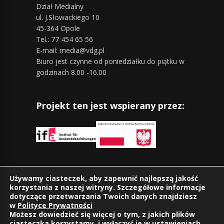
Dział Medialny
ul. J.Słowackiego 10
45-364 Opole
Tel.: 77 454 65 56
E-mail: media@vdg.pl
Biuro jest czynne od poniedziałku do piątku w
godzinach 8.00 -16.00
Projekt ten jest wspierany przez:
Znajdziesz nas również na:
Używamy ciasteczek, aby zapewnić najlepszą jakość
korzystania z naszej witryny. Szczegółowe informacje
dotyczące przetwarzania Twoich danych znajdziesz
w
Polityce Prywatności
Możesz dowiedzieć się więcej o tym, z jakich plików
ciasteczka korzystamy, i wyłączyć je w
ustawieniach
.