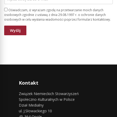
Oświadczam, iż wyrażam zgodę na przetwarzanie moich danych
osobowych zgodnie z ustawą z dnia 29.08.1997 r. o ochronie danych
osobowych w celu wysłania wiadomości poprzez formularz kontaktowy.
Kontakt
Związek Niemieckich Stowarzyszeń
Społeczno-Kulturalnych w Polsce
Dział Medialny
ul. J.Słowackiego 10
45-364 Opole