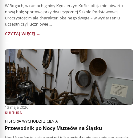
W Rogach, w ramach gminy Kędzierzyn-Koźle, oficjalnie otwarto
nową halę sportową przy dwujęzycznej Szkole Podstawowej.
Uroczystość miała charakter lokalnego święta – w wydarzeniu
uczestniczyli uczniowie,...
CZYTAJ WIĘCEJ →
13 maja 2026
KULTURA
HISTORIA WYCHODZI Z CIENIA
Przewodnik po Nocy Muzeów na Śląsku
Noc Muzeów to coś więcej niż tylko zwiedzanie muzeów po zmroku.