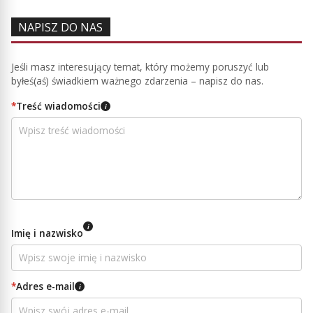
NAPISZ DO NAS
Jeśli masz interesujący temat, który możemy poruszyć lub
byłeś(aś) świadkiem ważnego zdarzenia – napisz do nas.
*
Treść wiadomości
i
i
Imię i nazwisko
*
Adres e-mail
i