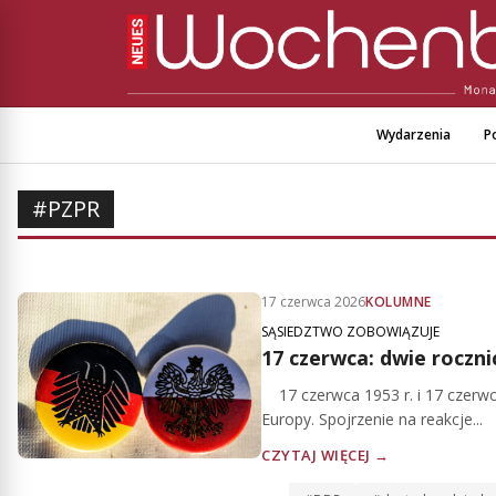
Wydarzenia
Po
#PZPR
17 czerwca 2026
KOLUMNE
SĄSIEDZTWO ZOBOWIĄZUJE
17 czerwca: dwie rocznic
17 czerwca 1953 r. i 17 czerwca 
Europy. Spojrzenie na reakcje...
CZYTAJ WIĘCEJ →