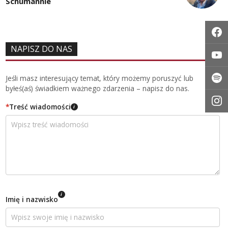
Schumannie
NAPISZ DO NAS
Jeśli masz interesujący temat, który możemy poruszyć lub
byłeś(aś) świadkiem ważnego zdarzenia – napisz do nas.
*
Treść wiadomości
i
i
Imię i nazwisko