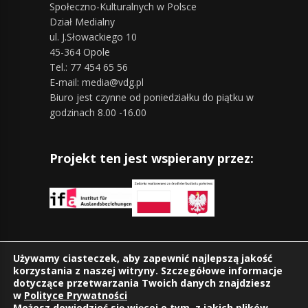
Społeczno-Kulturalnych w Polsce
Dział Medialny
ul. J.Słowackiego 10
45-364 Opole
Tel.: 77 454 65 56
E-mail: media@vdg.pl
Biuro jest czynne od poniedziałku do piątku w
godzinach 8.00 -16.00
Projekt ten jest wspierany przez:
Znajdziesz nas również na:
Używamy ciasteczek, aby zapewnić najlepszą jakość
korzystania z naszej witryny. Szczegółowe informacje
dotyczące przetwarzania Twoich danych znajdziesz
w
Polityce Prywatności
Możesz dowiedzieć się więcej o tym, z jakich plików