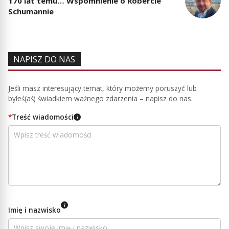
170 lat temu… Wspomnienie o Robercie
Schumannie
NAPISZ DO NAS
Jeśli masz interesujący temat, który możemy poruszyć lub
byłeś(aś) świadkiem ważnego zdarzenia – napisz do nas.
*
Treść wiadomości
i
i
Imię i nazwisko