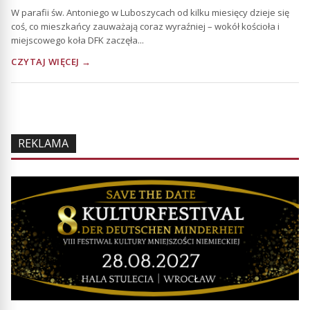
W parafii św. Antoniego w Luboszycach od kilku miesięcy dzieje się
coś, co mieszkańcy zauważają coraz wyraźniej – wokół kościoła i
miejscowego koła DFK zaczęła...
CZYTAJ WIĘCEJ →
REKLAMA