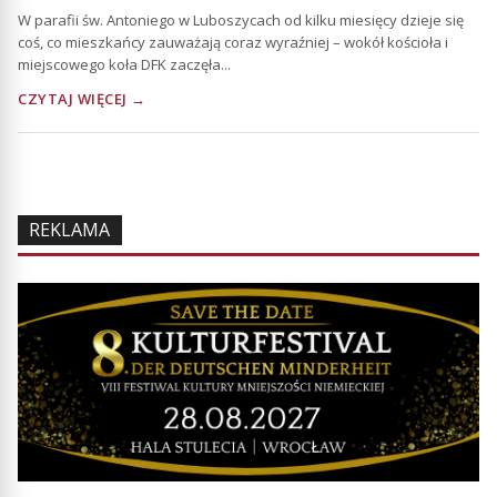
W parafii św. Antoniego w Luboszycach od kilku miesięcy dzieje się
coś, co mieszkańcy zauważają coraz wyraźniej – wokół kościoła i
miejscowego koła DFK zaczęła...
CZYTAJ WIĘCEJ →
REKLAMA