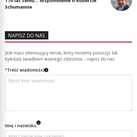
170 lat temu… Wspomnienie o Robercie
Schumannie
NAPISZ DO NAS
Jeśli masz interesujący temat, który możemy poruszyć lub
byłeś(aś) świadkiem ważnego zdarzenia – napisz do nas.
*
Treść wiadomości
i
i
Imię i nazwisko