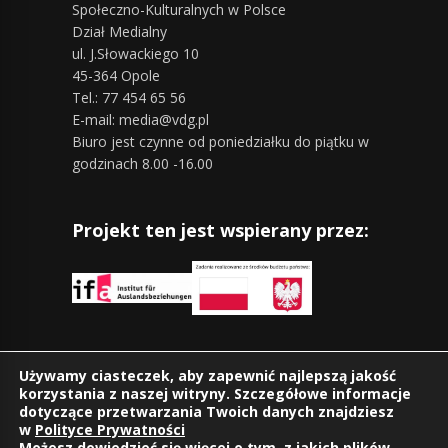
Społeczno-Kulturalnych w Polsce
Dział Medialny
ul. J.Słowackiego 10
45-364 Opole
Tel.: 77 454 65 56
E-mail: media@vdg.pl
Biuro jest czynne od poniedziałku do piątku w
godzinach 8.00 -16.00
Projekt ten jest wspierany przez:
Znajdziesz nas również na:
Używamy ciasteczek, aby zapewnić najlepszą jakość
korzystania z naszej witryny. Szczegółowe informacje
dotyczące przetwarzania Twoich danych znajdziesz
w
Polityce Prywatności
Możesz dowiedzieć się więcej o tym, z jakich plików